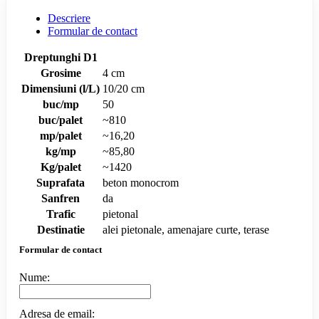
Descriere
Formular de contact
Dreptunghi D1
Grosime
4 cm
Dimensiuni (l/L)
10/20 cm
buc/mp
50
buc/palet
~810
mp/palet
~16,20
kg/mp
~85,80
Kg/palet
~1420
Suprafata
beton monocrom
Sanfren
da
Trafic
pietonal
Destinatie
alei pietonale, amenajare curte, terase
Formular de contact
Nume:
Adresa de email: