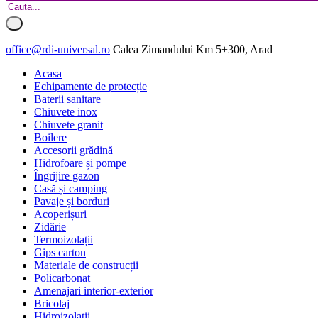
office@rdi-universal.ro
Calea Zimandului Km 5+300, Arad
Acasa
Echipamente de protecție
Baterii sanitare
Chiuvete inox
Chiuvete granit
Boilere
Accesorii grădină
Hidrofoare și pompe
Îngrijire gazon
Casă și camping
Pavaje și borduri
Acoperișuri
Zidărie
Termoizolații
Gips carton
Materiale de construcții
Policarbonat
Amenajari interior-exterior
Bricolaj
Hidroizolatii