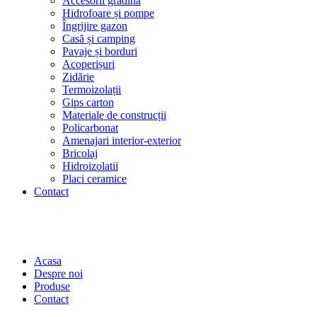
Accesorii grădină
Hidrofoare și pompe
Îngrijire gazon
Casă și camping
Pavaje și borduri
Acoperișuri
Zidărie
Termoizolații
Gips carton
Materiale de construcții
Policarbonat
Amenajari interior-exterior
Bricolaj
Hidroizolatii
Placi ceramice
Contact
Acasa
Despre noi
Produse
Contact