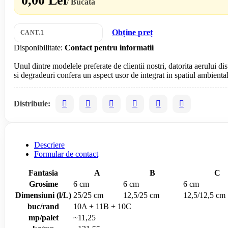
0,00 Lei
/ Bucată
Obține preț
CANT.
Disponibilitate:
Contact pentru informatii
Unul dintre modelele preferate de clientii nostri, datorita aerului d
Distribuie:
Descriere
Formular de contact
Fantasia
A
B
C
Grosime
6 cm
6 cm
6 cm
Dimensiuni (l/L)
25/25 cm
12,5/25 cm
12,5/12,5 cm
buc/rand
10A + 11B + 10C
mp/palet
~11,25