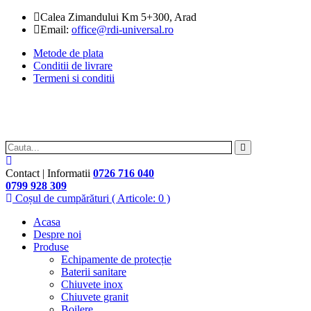
Calea Zimandului Km 5+300, Arad
Email:
office@rdi-universal.ro
Metode de plata
Conditii de livrare
Termeni si conditii
Contact | Informatii
0726 716 040
0799 928 309
Coșul de cumpărături
( Articole: 0 )
Acasa
Despre noi
Produse
Echipamente de protecție
Baterii sanitare
Chiuvete inox
Chiuvete granit
Boilere