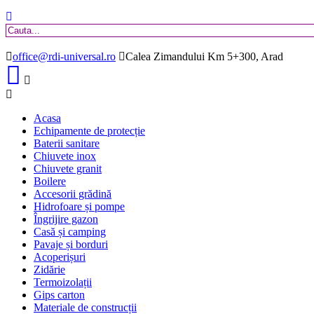
office@rdi-universal.ro
Calea Zimandului Km 5+300, Arad
Acasa
Echipamente de protecție
Baterii sanitare
Chiuvete inox
Chiuvete granit
Boilere
Accesorii grădină
Hidrofoare și pompe
Îngrijire gazon
Casă și camping
Pavaje și borduri
Acoperișuri
Zidărie
Termoizolații
Gips carton
Materiale de construcții