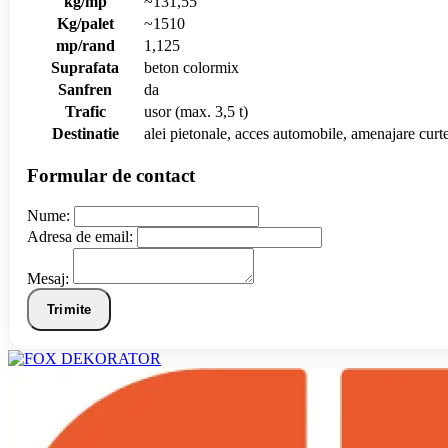
kg/mp
~131,55
Kg/palet
~1510
mp/rand
1,125
Suprafata
beton colormix
Sanfren
da
Trafic
usor (max. 3,5 t)
Destinatie
alei pietonale, acces automobile, amenajare curte
Formular de contact
Nume:
Adresa de email:
Mesaj:
Trimite