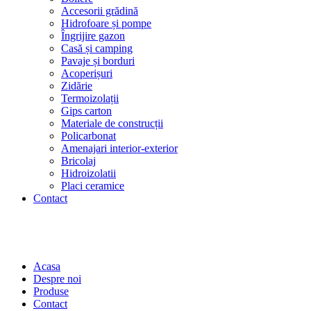
Accesorii grădină
Hidrofoare și pompe
Îngrijire gazon
Casă și camping
Pavaje și borduri
Acoperișuri
Zidărie
Termoizolații
Gips carton
Materiale de construcții
Policarbonat
Amenajari interior-exterior
Bricolaj
Hidroizolatii
Placi ceramice
Contact
Acasa
Despre noi
Produse
Contact