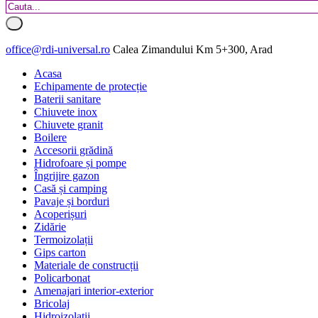
office@rdi-universal.ro
Calea Zimandului Km 5+300, Arad
Acasa
Echipamente de protecție
Baterii sanitare
Chiuvete inox
Chiuvete granit
Boilere
Accesorii grădină
Hidrofoare și pompe
Îngrijire gazon
Casă și camping
Pavaje și borduri
Acoperișuri
Zidărie
Termoizolații
Gips carton
Materiale de construcții
Policarbonat
Amenajari interior-exterior
Bricolaj
Hidroizolatii