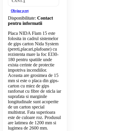
CANT.
Obține preț
Disponibilitate:
Contact
pentru informatii
Placa NIDA Flam 15 este
folosita in cadrul sistemelor
de gips carton Nida System
(pereti,placari,plafoane) cu
rezistenta mare la foc EI30-
180 pentru spatiile unde
exista cerinte de protectie
impotriva incendiilor.
Aceasta are grosimea de 15
mm si este o placa din gips-
carton cu miez de gips
ranforsat cu fibre de sticla iar
suprafata si marginile
longitudinale sunt acoperite
de un carton special
multistrat. Fata superioara
este de culoare roz. Produsul
are latimea de 1200 mm si
lugimea de 2600 mm.