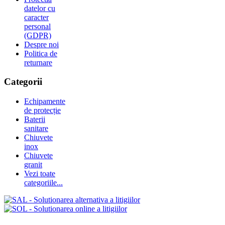
datelor cu
caracter
personal
(GDPR)
Despre noi
Politica de
returnare
Categorii
Echipamente
de protecție
Baterii
sanitare
Chiuvete
inox
Chiuvete
granit
Vezi toate
categoriile...