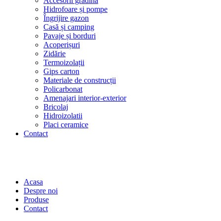
Accesorii grădină
Hidrofoare și pompe
Îngrijire gazon
Casă și camping
Pavaje și borduri
Acoperișuri
Zidărie
Termoizolații
Gips carton
Materiale de construcții
Policarbonat
Amenajari interior-exterior
Bricolaj
Hidroizolatii
Placi ceramice
Contact
Acasa
Despre noi
Produse
Contact