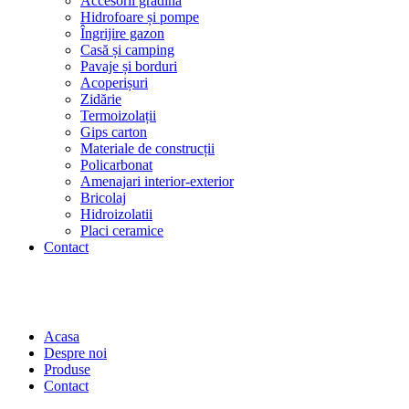
Accesorii grădină
Hidrofoare și pompe
Îngrijire gazon
Casă și camping
Pavaje și borduri
Acoperișuri
Zidărie
Termoizolații
Gips carton
Materiale de construcții
Policarbonat
Amenajari interior-exterior
Bricolaj
Hidroizolatii
Placi ceramice
Contact
Acasa
Despre noi
Produse
Contact