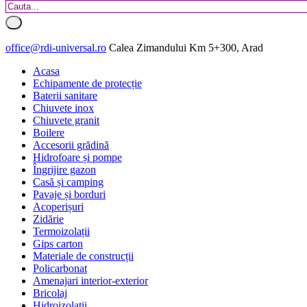
office@rdi-universal.ro
Calea Zimandului Km 5+300, Arad
Acasa
Echipamente de protecție
Baterii sanitare
Chiuvete inox
Chiuvete granit
Boilere
Accesorii grădină
Hidrofoare și pompe
Îngrijire gazon
Casă și camping
Pavaje și borduri
Acoperișuri
Zidărie
Termoizolații
Gips carton
Materiale de construcții
Policarbonat
Amenajari interior-exterior
Bricolaj
Hidroizolatii