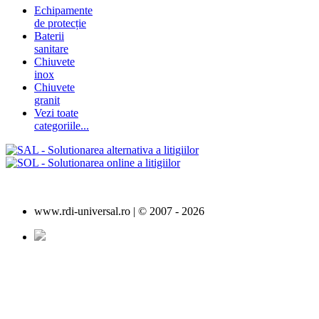
Echipamente
de protecție
Baterii
sanitare
Chiuvete
inox
Chiuvete
granit
Vezi toate
categoriile...
www.rdi-universal.ro | © 2007 -
2026