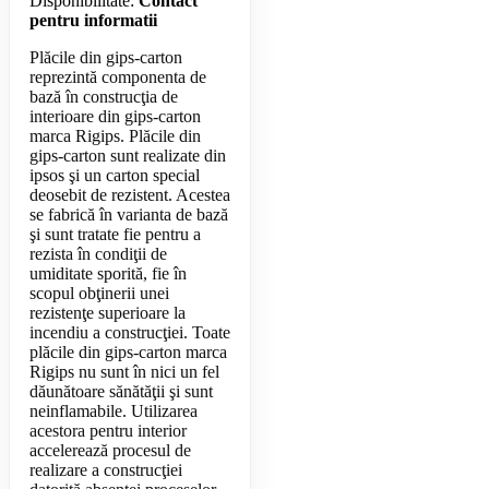
Disponibilitate:
Contact
pentru informatii
Plăcile din gips-carton
reprezintă componenta de
bază în construcţia de
interioare din gips-carton
marca Rigips. Plăcile din
gips-carton sunt realizate din
ipsos şi un carton special
deosebit de rezistent. Acestea
se fabrică în varianta de bază
şi sunt tratate fie pentru a
rezista în condiţii de
umiditate sporită, fie în
scopul obţinerii unei
rezistenţe superioare la
incendiu a construcţiei. Toate
plăcile din gips-carton marca
Rigips nu sunt în nici un fel
dăunătoare sănătăţii şi sunt
neinflamabile. Utilizarea
acestora pentru interior
accelerează procesul de
realizare a construcţiei