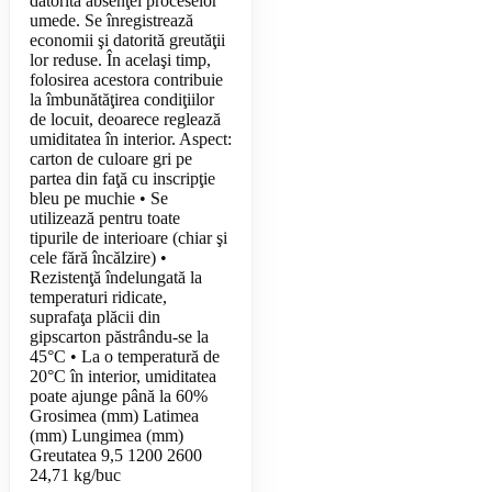
datorită absenţei proceselor
umede. Se înregistrează
economii şi datorită greutăţii
lor reduse. În acelaşi timp,
folosirea acestora contribuie
la îmbunătăţirea condiţiilor
de locuit, deoarece reglează
umiditatea în interior. Aspect:
carton de culoare gri pe
partea din faţă cu inscripţie
bleu pe muchie • Se
utilizează pentru toate
tipurile de interioare (chiar şi
cele fără încălzire) •
Rezistenţă îndelungată la
temperaturi ridicate,
suprafaţa plăcii din
gipscarton păstrându-se la
45°C • La o temperatură de
20°C în interior, umiditatea
poate ajunge până la 60%
Grosimea (mm) Latimea
(mm) Lungimea (mm)
Greutatea 9,5 1200 2600
24,71 kg/buc