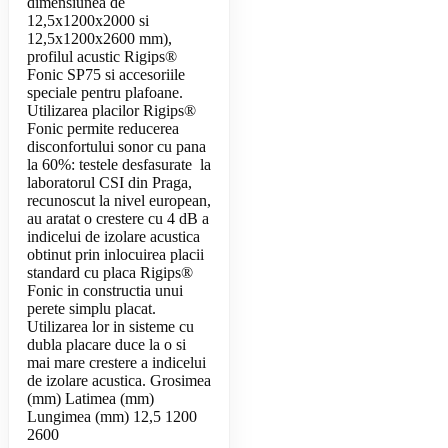
dimensiunea de
12,5x1200x2000 si
12,5x1200x2600 mm),
profilul acustic Rigips®
Fonic SP75 si accesoriile
speciale pentru plafoane.
Utilizarea placilor Rigips®
Fonic permite reducerea
disconfortului sonor cu pana
la 60%: testele desfasurate la
laboratorul CSI din Praga,
recunoscut la nivel european,
au aratat o crestere cu 4 dB a
indicelui de izolare acustica
obtinut prin inlocuirea placii
standard cu placa Rigips®
Fonic in constructia unui
perete simplu placat.
Utilizarea lor in sisteme cu
dubla placare duce la o si
mai mare crestere a indicelui
de izolare acustica. Grosimea
(mm) Latimea (mm)
Lungimea (mm) 12,5 1200
2600