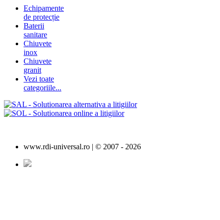
Echipamente
de protecție
Baterii
sanitare
Chiuvete
inox
Chiuvete
granit
Vezi toate
categoriile...
www.rdi-universal.ro | © 2007 -
2026