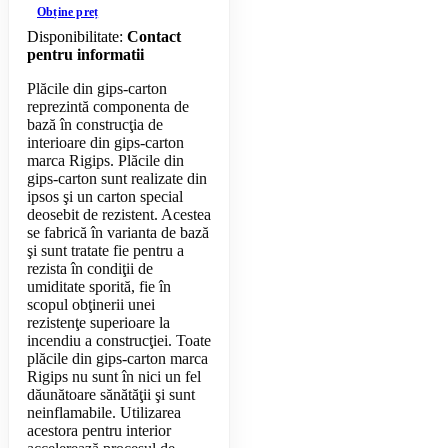
Obține preț
Disponibilitate:
Contact
pentru informatii
Plăcile din gips-carton
reprezintă componenta de
bază în construcţia de
interioare din gips-carton
marca Rigips. Plăcile din
gips-carton sunt realizate din
ipsos şi un carton special
deosebit de rezistent. Acestea
se fabrică în varianta de bază
şi sunt tratate fie pentru a
rezista în condiţii de
umiditate sporită, fie în
scopul obţinerii unei
rezistenţe superioare la
incendiu a construcţiei. Toate
plăcile din gips-carton marca
Rigips nu sunt în nici un fel
dăunătoare sănătăţii şi sunt
neinflamabile. Utilizarea
acestora pentru interior