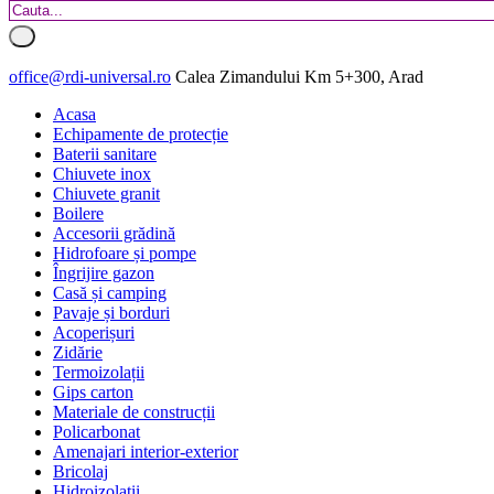
office@rdi-universal.ro
Calea Zimandului Km 5+300, Arad
Acasa
Echipamente de protecție
Baterii sanitare
Chiuvete inox
Chiuvete granit
Boilere
Accesorii grădină
Hidrofoare și pompe
Îngrijire gazon
Casă și camping
Pavaje și borduri
Acoperișuri
Zidărie
Termoizolații
Gips carton
Materiale de construcții
Policarbonat
Amenajari interior-exterior
Bricolaj
Hidroizolatii