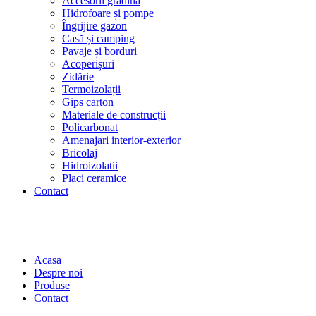
Accesorii grădină
Hidrofoare și pompe
Îngrijire gazon
Casă și camping
Pavaje și borduri
Acoperișuri
Zidărie
Termoizolații
Gips carton
Materiale de construcții
Policarbonat
Amenajari interior-exterior
Bricolaj
Hidroizolatii
Placi ceramice
Contact
Acasa
Despre noi
Produse
Contact