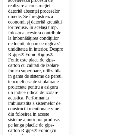
accelerează procesul de
realizare a construcţiei
datorită absenţei proceselor
umede. Se înregistrează
economii şi datorită greutăţii
lor reduse. În acelaşi timp,
folosirea acestora contribuie
la îmbunătăţirea condiţiilor
de locuit, deoarece reglează
umiditatea în interior. Despre
Rigips® Fonic Rigips®
Fonic este placa de gips-
carton cu calitati de izolare
fonica superioare, utilizabila
in gama de sisteme de pereti,
tencuieli uscate si plafoane
proiectate pentru a asigura
un indice ridicat de izolare
acustica. Performanta
imbunatatita a sistemelor de
constructii mentionate vine
din folosirea in aceste
sisteme a unor noi produse:
pe langa placile de gips-
carton Rigips® Fonic (cu