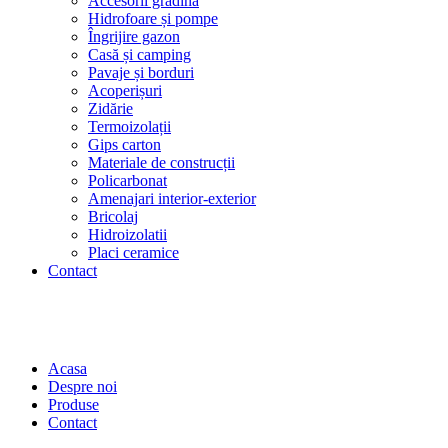
Accesorii grădină
Hidrofoare și pompe
Îngrijire gazon
Casă și camping
Pavaje și borduri
Acoperișuri
Zidărie
Termoizolații
Gips carton
Materiale de construcții
Policarbonat
Amenajari interior-exterior
Bricolaj
Hidroizolatii
Placi ceramice
Contact
Acasa
Despre noi
Produse
Contact