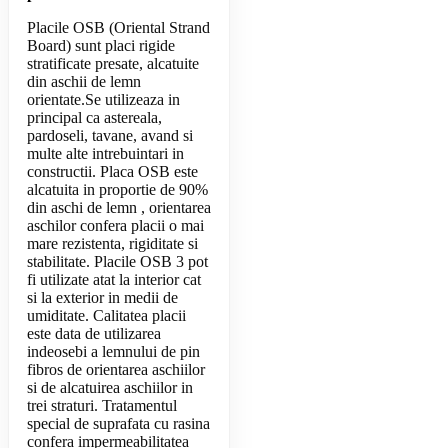
Placile OSB (Oriental Strand
Board) sunt placi rigide
stratificate presate, alcatuite
din aschii de lemn
orientate.Se utilizeaza in
principal ca astereala,
pardoseli, tavane, avand si
multe alte intrebuintari in
constructii. Placa OSB este
alcatuita in proportie de 90%
din aschi de lemn , orientarea
aschilor confera placii o mai
mare rezistenta, rigiditate si
stabilitate. Placile OSB 3 pot
fi utilizate atat la interior cat
si la exterior in medii de
umiditate. Calitatea placii
este data de utilizarea
indeosebi a lemnului de pin
fibros de orientarea aschiilor
si de alcatuirea aschiilor in
trei straturi. Tratamentul
special de suprafata cu rasina
confera impermeabilitatea