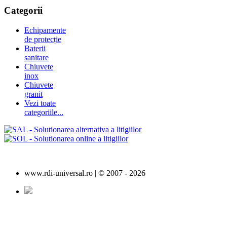
Categorii
Echipamente
de protecție
Baterii
sanitare
Chiuvete
inox
Chiuvete
granit
Vezi toate
categoriile...
www.rdi-universal.ro | © 2007 -
2026