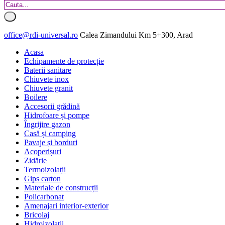
office@rdi-universal.ro
Calea Zimandului Km 5+300, Arad
Acasa
Echipamente de protecție
Baterii sanitare
Chiuvete inox
Chiuvete granit
Boilere
Accesorii grădină
Hidrofoare și pompe
Îngrijire gazon
Casă și camping
Pavaje și borduri
Acoperișuri
Zidărie
Termoizolații
Gips carton
Materiale de construcții
Policarbonat
Amenajari interior-exterior
Bricolaj
Hidroizolatii