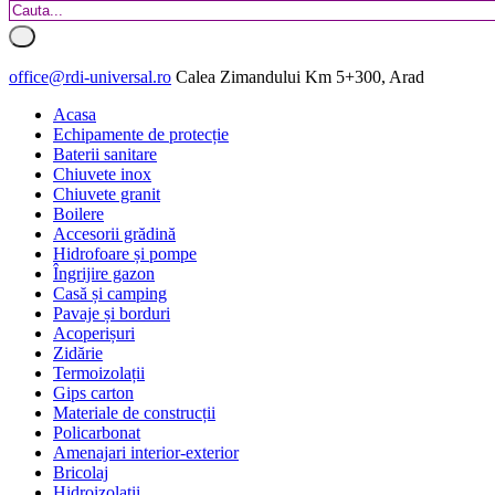
office@rdi-universal.ro
Calea Zimandului Km 5+300, Arad
Acasa
Echipamente de protecție
Baterii sanitare
Chiuvete inox
Chiuvete granit
Boilere
Accesorii grădină
Hidrofoare și pompe
Îngrijire gazon
Casă și camping
Pavaje și borduri
Acoperișuri
Zidărie
Termoizolații
Gips carton
Materiale de construcții
Policarbonat
Amenajari interior-exterior
Bricolaj
Hidroizolatii