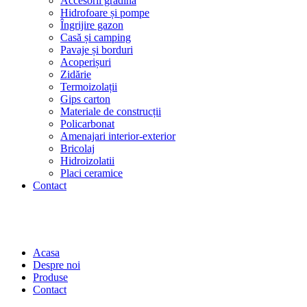
Accesorii grădină
Hidrofoare și pompe
Îngrijire gazon
Casă și camping
Pavaje și borduri
Acoperișuri
Zidărie
Termoizolații
Gips carton
Materiale de construcții
Policarbonat
Amenajari interior-exterior
Bricolaj
Hidroizolatii
Placi ceramice
Contact
Acasa
Despre noi
Produse
Contact