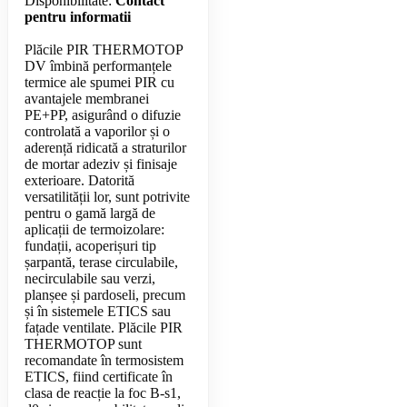
Disponibilitate:
Contact
pentru informatii
Plăcile PIR THERMOTOP
DV îmbină performanțele
termice ale spumei PIR cu
avantajele membranei
PE+PP, asigurând o difuzie
controlată a vaporilor și o
aderență ridicată a straturilor
de mortar adeziv și finisaje
exterioare. Datorită
versatilității lor, sunt potrivite
pentru o gamă largă de
aplicații de termoizolare:
fundații, acoperișuri tip
șarpantă, terase circulabile,
necirculabile sau verzi,
planșee și pardoseli, precum
și în sistemele ETICS sau
fațade ventilate. Plăcile PIR
THERMOTOP sunt
recomandate în termosistem
ETICS, fiind certificate în
clasa de reacție la foc B-s1,