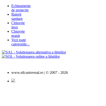
Echipamente
de protecție
Baterii
sanitare
Chiuvete
inox
Chiuvete
granit
Vezi toate
categoriile...
www.rdi-universal.ro | © 2007 -
2026