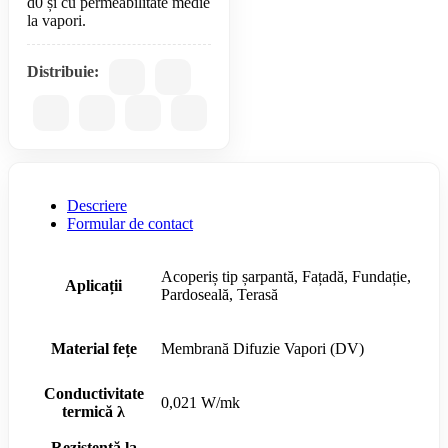
d0 și cu permeabilitate medie
Distribuie:
Descriere
Formular de contact
Acoperiș tip șarpantă, Fațadă, Fundație,
Aplicații
Pardoseală, Terasă
Material fețe
Membrană Difuzie Vapori (DV)
Conductivitate
0,021 W/mk
termică λ
Rezistență la