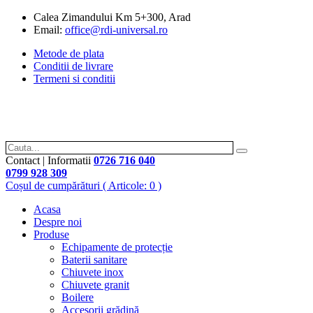
Calea Zimandului Km 5+300, Arad
Email:
office@rdi-universal.ro
Metode de plata
Conditii de livrare
Termeni si conditii
Contact | Informatii
0726 716 040
0799 928 309
Coșul de cumpărături
( Articole: 0 )
Acasa
Despre noi
Produse
Echipamente de protecție
Baterii sanitare
Chiuvete inox
Chiuvete granit
Boilere
Accesorii grădină