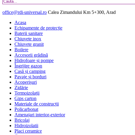
office@rdi-universal.ro
Calea Zimandului Km 5+300, Arad
Acasa
Echipamente de protecție
Baterii sanitare
Chiuvete inox
Chiuvete granit
Boilere
Accesorii grădină
Hidrofoare și pompe
Îngrijire gazon
Casă și camping
Pavaje și borduri
Acoperișuri
Zidărie
Termoizolații
Gips carton
Materiale de construcții
Policarbonat
Amenajari interior-exterior
Bricolaj
Hidroizolatii
Placi ceramice