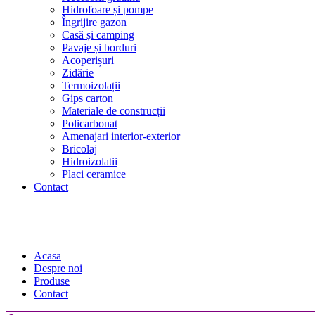
Hidrofoare și pompe
Îngrijire gazon
Casă și camping
Pavaje și borduri
Acoperișuri
Zidărie
Termoizolații
Gips carton
Materiale de construcții
Policarbonat
Amenajari interior-exterior
Bricolaj
Hidroizolatii
Placi ceramice
Contact
Acasa
Despre noi
Produse
Contact