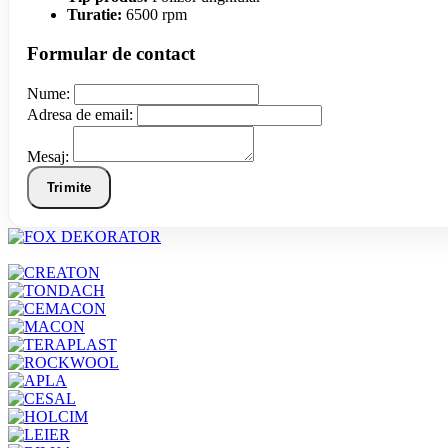
Turatie:
6500 rpm
Formular de contact
Nume:
Adresa de email:
Mesaj:
Trimite