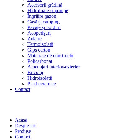
Accesorii grădină
Hidrofoare și pompe
Îngrijire gazon
Casă și camping
Pavaje și borduri
Acoperișuri
Zidărie
Termoizolații
Gips carton
Materiale de construcții
Policarbonat
Amenajari interior-exterior
Bricolaj
Hidroizolatii
Placi ceramice
Contact
Acasa
Despre noi
Produse
Contact