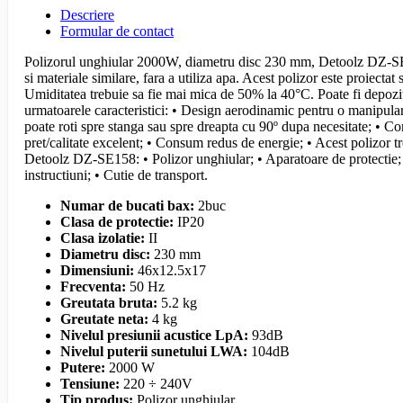
Descriere
Formular de contact
Polizorul unghiular 2000W, diametru disc 230 mm, Detoolz DZ-SE158 es
si materiale similare, fara a utiliza apa. Acest polizor este proiect
Umiditatea trebuie sa fie mai mica de 50% la 40°C. Poate fi depoz
urmatoarele caracteristici: • Design aerodinamic pentru o manipular
poate roti spre stanga sau spre dreapta cu 90º dupa necesitate; • Con
pret/calitate excelent; • Consum redus de energie; • Acest polizor 
Detoolz DZ-SE158: • Polizor unghiular; • Aparatoare de protectie; • 
instructiuni; • Cutie de transport.
Numar de bucati bax:
2buc
Clasa de protectie:
IP20
Clasa izolatie:
II
Diametru disc:
230 mm
Dimensiuni:
46x12.5x17
Frecventa:
50 Hz
Greutata bruta:
5.2 kg
Greutate neta:
4 kg
Nivelul presiunii acustice LpA:
93dB
Nivelul puterii sunetului LWA:
104dB
Putere:
2000 W
Tensiune:
220 ÷ 240V
Tip produs:
Polizor unghiular