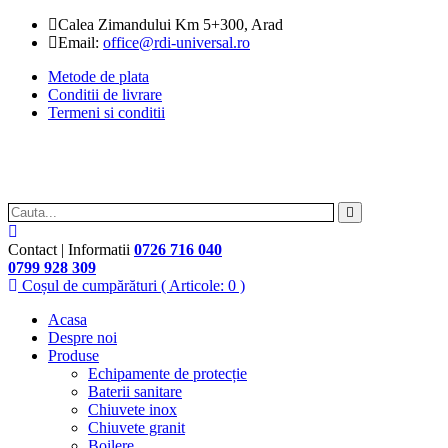
Calea Zimandului Km 5+300, Arad
Email:
office@rdi-universal.ro
Metode de plata
Conditii de livrare
Termeni si conditii
Contact | Informatii
0726 716 040
0799 928 309
Coșul de cumpărături
( Articole: 0 )
Acasa
Despre noi
Produse
Echipamente de protecție
Baterii sanitare
Chiuvete inox
Chiuvete granit
Boilere