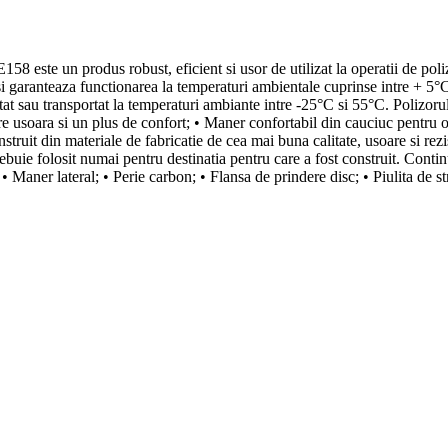
te un produs robust, eficient si usor de utilizat la operatii de polizare
at si garanteaza functionarea la temperaturi ambientale cuprinse intre + 
itat sau transportat la temperaturi ambiante intre -25°C si 55°C. Pol
e usoara si un plus de confort; • Maner confortabil din cauciuc pentru o
struit din materiale de fabricatie de cea mai buna calitate, usoare si rez
trebuie folosit numai pentru destinatia pentru care a fost construit. Con
Maner lateral; • Perie carbon; • Flansa de prindere disc; • Piulita de st