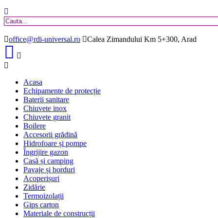
office@rdi-universal.ro
Calea Zimandului Km 5+300, Arad
Acasa
Echipamente de protecție
Baterii sanitare
Chiuvete inox
Chiuvete granit
Boilere
Accesorii grădină
Hidrofoare și pompe
Îngrijire gazon
Casă și camping
Pavaje și borduri
Acoperișuri
Zidărie
Termoizolații
Gips carton
Materiale de construcții