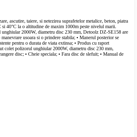
, ascutire, taiere, si netezirea suprafetelor metalice, beton, piatra
5°C si 40°C la o altitudine de maxim 1000m peste nivelul marii.
izorul unghiular 2000W, diametru disc 230 mm, Detoolz DZ-SE158 are
 manevrare usoara si o prindere stabila; • Manerul posterior se
istente pentru o durata de viata extinsa; • Produs cu raport
tinut colet polizorul unghiular 2000W, diametru disc 230 mm,
rangere disc; • Cheie speciala; • Fara disc de slefuit; • Manual de