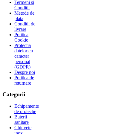
Termeni si
Conditii
Metode de
plata
Conditii de
livrare
Politica
Cookie
Protectia
datelor cu
caracter
personal
(GDPR)
Despre noi
Politica de
returnare
Categorii
Echipamente
de protecție
Baterii
sanitare
Chiuvete
inox