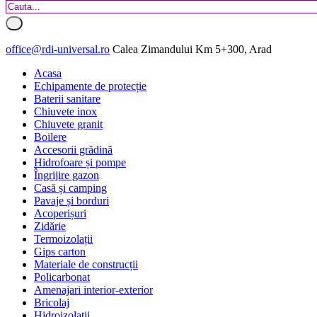
office@rdi-universal.ro
Calea Zimandului Km 5+300, Arad
Acasa
Echipamente de protecție
Baterii sanitare
Chiuvete inox
Chiuvete granit
Boilere
Accesorii grădină
Hidrofoare și pompe
Îngrijire gazon
Casă și camping
Pavaje și borduri
Acoperișuri
Zidărie
Termoizolații
Gips carton
Materiale de construcții
Policarbonat
Amenajari interior-exterior
Bricolaj
Hidroizolatii