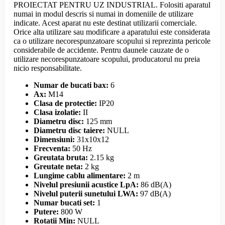
PROIECTAT PENTRU UZ INDUSTRIAL. Folositi aparatul
numai in modul descris si numai in domeniile de utilizare
indicate. Acest aparat nu este destinat utilizarii comerciale.
Orice alta utilizare sau modificare a aparatului este considerata
ca o utilizare necorespunzatoare scopului si reprezinta pericole
considerabile de accidente. Pentru daunele cauzate de o
utilizare necorespunzatoare scopului, producatorul nu preia
nicio responsabilitate.
Numar de bucati bax:
6
Ax:
M14
Clasa de protectie:
IP20
Clasa izolatie:
II
Diametru disc:
125 mm
Diametru disc taiere:
NULL
Dimensiuni:
31x10x12
Frecventa:
50 Hz
Greutata bruta:
2.15 kg
Greutate neta:
2 kg
Lungime cablu alimentare:
2 m
Nivelul presiunii acustice LpA:
86 dB(A)
Nivelul puterii sunetului LWA:
97 dB(A)
Numar bucati set:
1
Putere:
800 W
Rotatii Min:
NULL