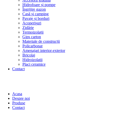
Accesorii grădină
Hidrofoare și pompe
Îngrijire gazon
Casă și camping
Pavaje și borduri
Acoperișuri
Zidărie
Termoizolații
Gips carton
Materiale de construcții
Policarbonat
Amenajari interior-exterior
Bricolaj
Hidroizolatii
Placi ceramice
Contact
Acasa
Despre noi
Produse
Contact