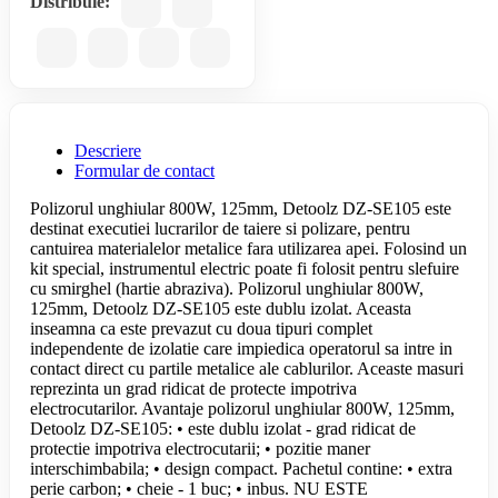
Distribuie:
Descriere
Formular de contact
Polizorul unghiular 800W, 125mm, Detoolz DZ-SE105 este
destinat executiei lucrarilor de taiere si polizare, pentru
cantuirea materialelor metalice fara utilizarea apei. Folosind un
kit special, instrumentul electric poate fi folosit pentru slefuire
cu smirghel (hartie abraziva). Polizorul unghiular 800W,
125mm, Detoolz DZ-SE105 este dublu izolat. Aceasta
inseamna ca este prevazut cu doua tipuri complet
independente de izolatie care impiedica operatorul sa intre in
contact direct cu partile metalice ale cablurilor. Aceaste masuri
reprezinta un grad ridicat de protecte impotriva
electrocutarilor. Avantaje polizorul unghiular 800W, 125mm,
Detoolz DZ-SE105: • este dublu izolat - grad ridicat de
protectie impotriva electrocutarii; • pozitie maner
interschimbabila; • design compact. Pachetul contine: • extra
perie carbon; • cheie - 1 buc; • inbus. NU ESTE