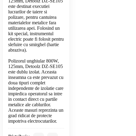
125mm, Detoolz DZ-SE105
este destinat executiei
lucrarilor de taiere si
polizare, pentru cantuirea
materialelor metalice fara
utilizarea apei. Folosind un
kit special, instrumentul
electric poate fi folosit pentru
slefuire cu smirghel (hartie
abraziva).
Polizorul unghiular 800W,
125mm, Detoolz DZ-SE105
este dublu izolat. Aceasta
inseamna ca este prevazut cu
doua tipuri complet
independente de izolatie care
impiedica operatorul sa intre
in contact direct cu partile
metalice ale cablurilor.
Aceaste masuri reprezinta un
grad ridicat de protecte