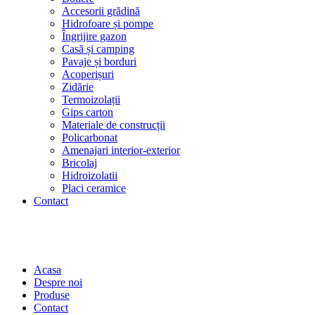
Accesorii grădină
Hidrofoare și pompe
Îngrijire gazon
Casă și camping
Pavaje și borduri
Acoperișuri
Zidărie
Termoizolații
Gips carton
Materiale de construcții
Policarbonat
Amenajari interior-exterior
Bricolaj
Hidroizolatii
Placi ceramice
Contact
Acasa
Despre noi
Produse
Contact