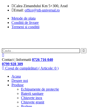
Calea Zimandului Km 5+300, Arad
Email:
office@rdi-universal.ro
Metode de plata
Conditii de livrare
Termeni si conditii
Contact | Informatii
0726 716 040
0799 928 309
Coșul de cumpărături
( Articole: 0 )
Acasa
Despre noi
Produse
Echipamente de protecție
Baterii sanitare
Chiuvete inox
Chiuvete granit
Boilere