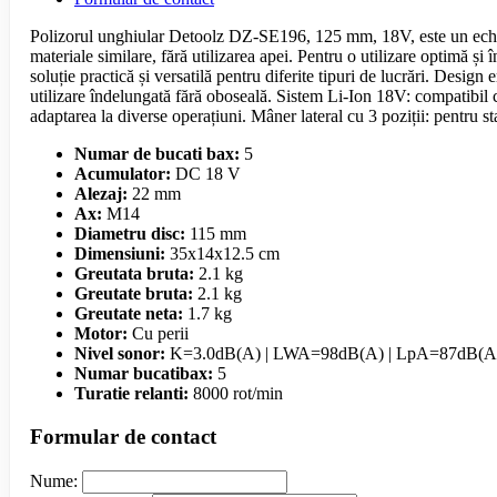
Polizorul unghiular Detoolz DZ-SE196, 125 mm, 18V, este un echipamen
materiale similare, fără utilizarea apei. Pentru o utilizare optimă și 
soluție practică și versatilă pentru diferite tipuri de lucrări. Desi
utilizare îndelungată fără oboseală. Sistem Li-Ion 18V: compatibil c
adaptarea la diverse operațiuni. Mâner lateral cu 3 poziții: pentru sta
Numar de bucati bax:
5
Acumulator:
DC 18 V
Alezaj:
22 mm
Ax:
M14
Diametru disc:
115 mm
Dimensiuni:
35x14x12.5 cm
Greutata bruta:
2.1 kg
Greutate bruta:
2.1 kg
Greutate neta:
1.7 kg
Motor:
Cu perii
Nivel sonor:
K=3.0dB(A) | LWA=98dB(A) | LpA=87dB(A
Numar bucatibax:
5
Turatie relanti:
8000 rot/min
Formular de contact
Nume: