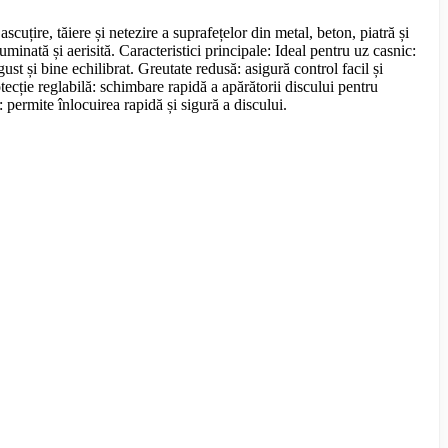
țire, tăiere și netezire a suprafețelor din metal, beton, piatră și
uminată și aerisită. Caracteristici principale: Ideal pentru uz casnic:
st și bine echilibrat. Greutate redusă: asigură control facil și
ecție reglabilă: schimbare rapidă a apărătorii discului pentru
: permite înlocuirea rapidă și sigură a discului.