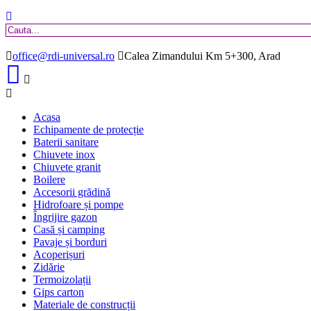
office@rdi-universal.ro
Calea Zimandului Km 5+300, Arad
Acasa
Echipamente de protecție
Baterii sanitare
Chiuvete inox
Chiuvete granit
Boilere
Accesorii grădină
Hidrofoare și pompe
Îngrijire gazon
Casă și camping
Pavaje și borduri
Acoperișuri
Zidărie
Termoizolații
Gips carton
Materiale de construcții