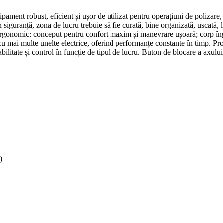
t robust, eficient și ușor de utilizat pentru operațiuni de polizare, ascu
în siguranță, zona de lucru trebuie să fie curată, bine organizată, uscată, l
gn ergonomic: conceput pentru confort maxim și manevrare ușoară; corp îngu
u mai multe unelte electrice, oferind performanțe constante în timp. Prot
bilitate și control în funcție de tipul de lucru. Buton de blocare a axului
)