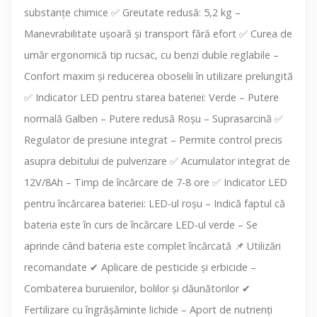
substanțe chimice ✅ Greutate redusă: 5,2 kg –
Manevrabilitate ușoară și transport fără efort ✅ Curea de
umăr ergonomică tip rucsac, cu benzi duble reglabile –
Confort maxim și reducerea oboselii în utilizare prelungită
✅ Indicator LED pentru starea bateriei: Verde – Putere
normală Galben – Putere redusă Roșu – Suprasarcină ✅
Regulator de presiune integrat – Permite control precis
asupra debitului de pulverizare ✅ Acumulator integrat de
12V/8Ah – Timp de încărcare de 7-8 ore ✅ Indicator LED
pentru încărcarea bateriei: LED-ul roșu – Indică faptul că
bateria este în curs de încărcare LED-ul verde – Se
aprinde când bateria este complet încărcată 📌 Utilizări
recomandate ✔ Aplicare de pesticide și erbicide –
Combaterea buruienilor, bolilor și dăunătorilor ✔
Fertilizare cu îngrășăminte lichide – Aport de nutrienți