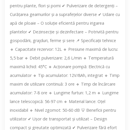
pentru plante, flori și pomi ✔ Pulverizare de detergenți –
Curățarea geamurilor și a suprafețelor diverse ✔ Udare cu
apă de ploaie – O soluție eficientă pentru irigarea
plantelor ✔ Dezinsecție și dezinfectare – Potrivită pentru
gospodării, grajduri, ferme și sere 📌 Specificații tehnice
🔹 Capacitate rezervor: 12L 🔹 Presiune maximă de lucru:
5,5 bar 🔹 Debit pulverizare: 2,6 L/min 🔹 Temperatură
maximă lichid: 45°C 🔹 Acționare pompă: Electrică cu
acumulator 🔹 Tip acumulator: 12V/8Ah, integrat 🔹 Timp
maxim de utilizare continuă: 3 ore 🔹 Timp de încărcare
acumulator: 7-8 ore 🔹 Lungime furtun: 1,2 m 🔹 Lungime
lance telescopică: 56-97 cm 🔹 Material lance: Oțel
inoxidabil 🔹 Nivel zgomot: 50-60 dB 💡 Beneficii pentru
utilizator ✔ Ușor de transportat și utilizat – Design
compact și greutate optimizată ✔ Pulverizare fără efort