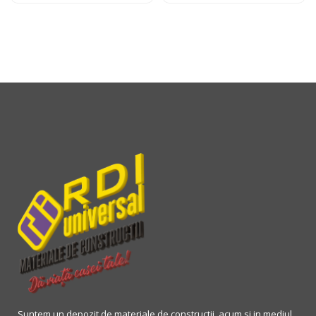
Suntem un depozit de materiale de constructii, acum si in mediul