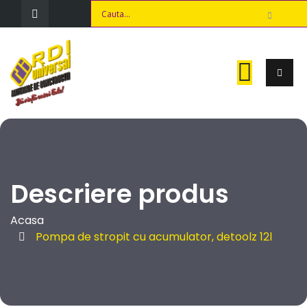
Descriere produs
Acasa
Pompa de stropit cu acumulator, detoolz 12l