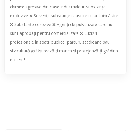
chimice agresive din clase industriale ❌ Substanțe
explozive ❌ Solvenți, substanțe caustice cu autoîncălzire
❌ Substanțe corozive ❌ Agenți de pulverizare care nu
sunt aprobați pentru comercializare ❌ Lucrări
profesionale în spații publice, parcuri, stadioane sau
silvicultură 🌿 Ușurează-ți munca și protejează-ți grădina
eficient!