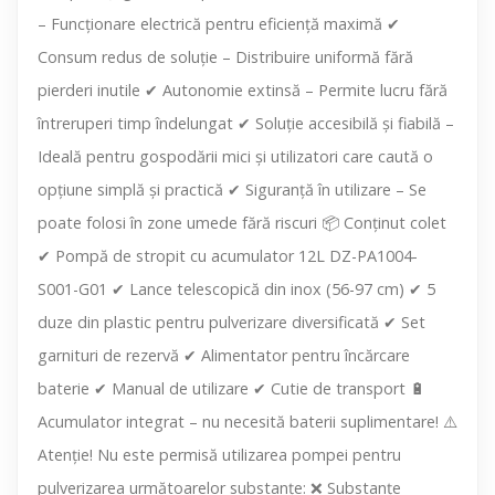
– Funcționare electrică pentru eficiență maximă ✔
Consum redus de soluție – Distribuire uniformă fără
pierderi inutile ✔ Autonomie extinsă – Permite lucru fără
întreruperi timp îndelungat ✔ Soluție accesibilă și fiabilă –
Ideală pentru gospodării mici și utilizatori care caută o
opțiune simplă și practică ✔ Siguranță în utilizare – Se
poate folosi în zone umede fără riscuri 📦 Conținut colet
✔ Pompă de stropit cu acumulator 12L DZ-PA1004-
S001-G01 ✔ Lance telescopică din inox (56-97 cm) ✔ 5
duze din plastic pentru pulverizare diversificată ✔ Set
garnituri de rezervă ✔ Alimentator pentru încărcare
baterie ✔ Manual de utilizare ✔ Cutie de transport 🔋
Acumulator integrat – nu necesită baterii suplimentare! ⚠️
Atenție! Nu este permisă utilizarea pompei pentru
pulverizarea următoarelor substanțe: ❌ Substanțe