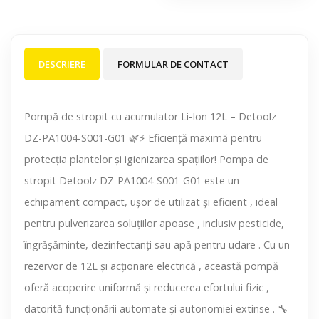
DESCRIERE
FORMULAR DE CONTACT
Pompă de stropit cu acumulator Li-Ion 12L – Detoolz
DZ-PA1004-S001-G01 🌿⚡ Eficiență maximă pentru
protecția plantelor și igienizarea spațiilor! Pompa de
stropit Detoolz DZ-PA1004-S001-G01 este un
echipament compact, ușor de utilizat și eficient , ideal
pentru pulverizarea soluțiilor apoase , inclusiv pesticide,
îngrășăminte, dezinfectanți sau apă pentru udare . Cu un
rezervor de 12L și acționare electrică , această pompă
oferă acoperire uniformă și reducerea efortului fizic ,
datorită funcționării automate și autonomiei extinse . 🔧