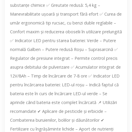
substanțe chimice ✅ Greutate redusă: 5,4 kg –
Manevrabilitate ușoară și transport fără efort ✅ Curea de
umăr ergonomică tip rucsac, cu benzi duble reglabile –
Confort maxim și reducerea oboselii în utilizare prelungită
✅ Indicator LED pentru starea bateriei: Verde – Putere
normală Galben – Putere redusă Roșu – Suprasarcină ✅
Regulator de presiune integrat – Permite control precis
asupra debitului de pulverizare ✅ Acumulator integrat de
12V/8Ah – Timp de încărcare de 7-8 ore ✅ Indicator LED
pentru încărcarea bateriei: LED-ul roșu – Indică faptul că
bateria este în curs de încărcare LED-ul verde – Se
aprinde când bateria este complet încărcată 📌 Utilizări
recomandate ✔ Aplicare de pesticide și erbicide –
Combaterea buruienilor, bolilor și dăunătorilor ✔
Fertilizare cu îngrășăminte lichide – Aport de nutrienți