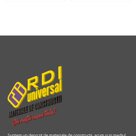
Suntem un depozit de materiale de constructii, acum si in mediul