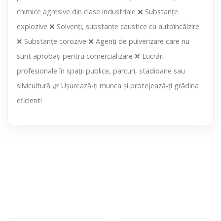
chimice agresive din clase industriale ❌ Substanțe
explozive ❌ Solvenți, substanțe caustice cu autoîncălzire
❌ Substanțe corozive ❌ Agenți de pulverizare care nu
sunt aprobați pentru comercializare ❌ Lucrări
profesionale în spații publice, parcuri, stadioane sau
silvicultură 🌿 Ușurează-ți munca și protejează-ți grădina
eficient!