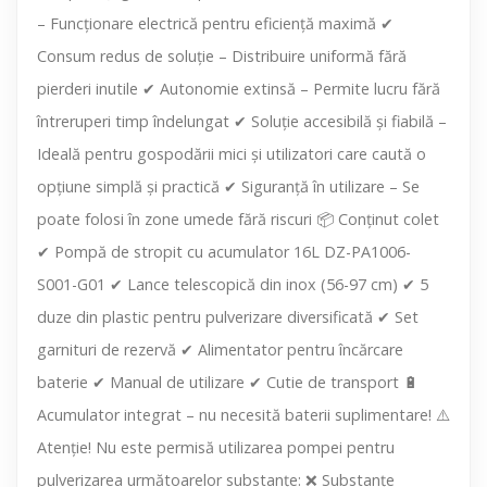
– Funcționare electrică pentru eficiență maximă ✔
Consum redus de soluție – Distribuire uniformă fără
pierderi inutile ✔ Autonomie extinsă – Permite lucru fără
întreruperi timp îndelungat ✔ Soluție accesibilă și fiabilă –
Ideală pentru gospodării mici și utilizatori care caută o
opțiune simplă și practică ✔ Siguranță în utilizare – Se
poate folosi în zone umede fără riscuri 📦 Conținut colet
✔ Pompă de stropit cu acumulator 16L DZ-PA1006-
S001-G01 ✔ Lance telescopică din inox (56-97 cm) ✔ 5
duze din plastic pentru pulverizare diversificată ✔ Set
garnituri de rezervă ✔ Alimentator pentru încărcare
baterie ✔ Manual de utilizare ✔ Cutie de transport 🔋
Acumulator integrat – nu necesită baterii suplimentare! ⚠️
Atenție! Nu este permisă utilizarea pompei pentru
pulverizarea următoarelor substanțe: ❌ Substanțe