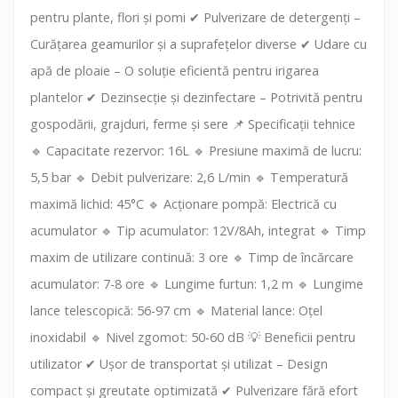
pentru plante, flori și pomi ✔ Pulverizare de detergenți –
Curățarea geamurilor și a suprafețelor diverse ✔ Udare cu
apă de ploaie – O soluție eficientă pentru irigarea
plantelor ✔ Dezinsecție și dezinfectare – Potrivită pentru
gospodării, grajduri, ferme și sere 📌 Specificații tehnice
🔹 Capacitate rezervor: 16L 🔹 Presiune maximă de lucru:
5,5 bar 🔹 Debit pulverizare: 2,6 L/min 🔹 Temperatură
maximă lichid: 45°C 🔹 Acționare pompă: Electrică cu
acumulator 🔹 Tip acumulator: 12V/8Ah, integrat 🔹 Timp
maxim de utilizare continuă: 3 ore 🔹 Timp de încărcare
acumulator: 7-8 ore 🔹 Lungime furtun: 1,2 m 🔹 Lungime
lance telescopică: 56-97 cm 🔹 Material lance: Oțel
inoxidabil 🔹 Nivel zgomot: 50-60 dB 💡 Beneficii pentru
utilizator ✔ Ușor de transportat și utilizat – Design
compact și greutate optimizată ✔ Pulverizare fără efort