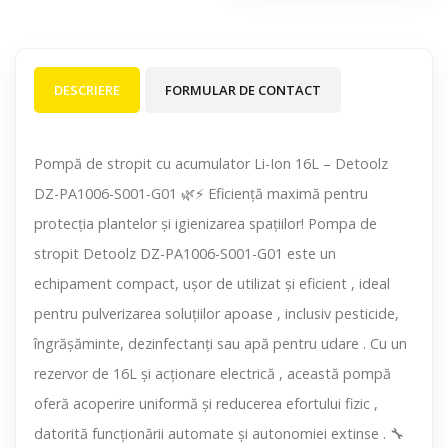
DESCRIERE
FORMULAR DE CONTACT
Pompă de stropit cu acumulator Li-Ion 16L – Detoolz
DZ-PA1006-S001-G01 🌿⚡ Eficiență maximă pentru
protecția plantelor și igienizarea spațiilor! Pompa de
stropit Detoolz DZ-PA1006-S001-G01 este un
echipament compact, ușor de utilizat și eficient , ideal
pentru pulverizarea soluțiilor apoase , inclusiv pesticide,
îngrășăminte, dezinfectanți sau apă pentru udare . Cu un
rezervor de 16L și acționare electrică , această pompă
oferă acoperire uniformă și reducerea efortului fizic ,
datorită funcționării automate și autonomiei extinse . 🔧