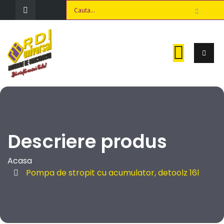
Descriere produs
Acasa
Pompa de stropit cu acumulator, detoolz 16l