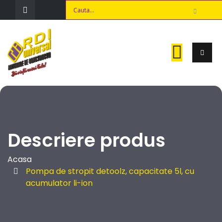
Descriere produs
Acasa
Pompa de stropit detoolz, capacitate 5l, cu
acumulator li-ion