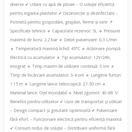
diverse ✔ Udare cu apă de ploaie – O soluție eficientă
pentru irigarea plantelor ✔ Dezinsecție și dezinfectare –
Potrivită pentru gospodării, grajduri, ferme și sere 📌
Specificații tehnice 🔹 Capacitate rezervor: 5L 🔹 Presiune
maximă de lucru: 2.2 bar 🔹 Debit pulverizare: 0,3 L/min
🔹 Temperatură maximă lichid: 45°C 🔹 Acționare pompă:
Electrică cu acumulator 🔹 Tip acumulator: 12V/2Ah,
integrat 🔹 Timp maxim de utilizare continuă: 5 ore 🔹
Timp de încărcare acumulator: 3-4 ore 🔹 Lungime furtun:
1.15 m 🔹 Lungime lance telescopică: 27-50 cm 🔹
Material lance: Oțel inoxidabil 🔹 Nivel zgomot: 40 dB 💡
Beneficii pentru utilizator ✔ Ușor de transportat și utilizat
– Design compact și greutate optimizată ✔ Pulverizare
fără efort – Funcționare electrică pentru eficiență maximă
✔ Consum redus de soluție – Distribuire uniformă fără