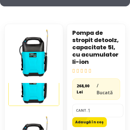
Pompa de
stropit detoolz,
capacitate 5l,
cu acumulator
li-ion
/
268,00
Lei
Bucată
CANT.
Adaugă în coș