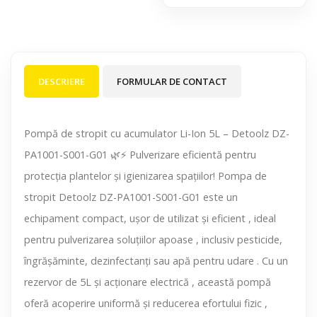
DESCRIERE
FORMULAR DE CONTACT
Pompă de stropit cu acumulator Li-Ion 5L – Detoolz DZ-
PA1001-S001-G01 🌿⚡ Pulverizare eficientă pentru
protecția plantelor și igienizarea spațiilor! Pompa de
stropit Detoolz DZ-PA1001-S001-G01 este un
echipament compact, ușor de utilizat și eficient , ideal
pentru pulverizarea soluțiilor apoase , inclusiv pesticide,
îngrășăminte, dezinfectanți sau apă pentru udare . Cu un
rezervor de 5L și acționare electrică , această pompă
oferă acoperire uniformă și reducerea efortului fizic ,