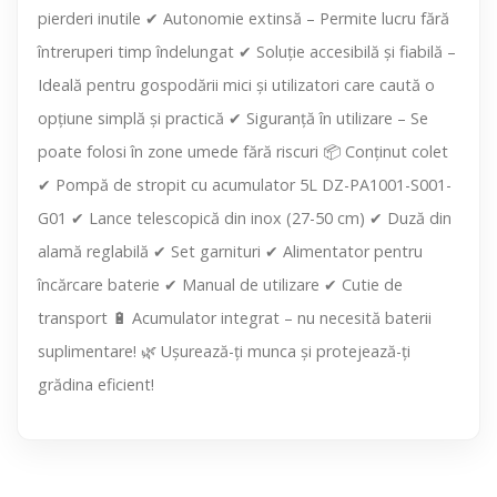
pierderi inutile ✔ Autonomie extinsă – Permite lucru fără
întreruperi timp îndelungat ✔ Soluție accesibilă și fiabilă –
Ideală pentru gospodării mici și utilizatori care caută o
opțiune simplă și practică ✔ Siguranță în utilizare – Se
poate folosi în zone umede fără riscuri 📦 Conținut colet
✔ Pompă de stropit cu acumulator 5L DZ-PA1001-S001-
G01 ✔ Lance telescopică din inox (27-50 cm) ✔ Duză din
alamă reglabilă ✔ Set garnituri ✔ Alimentator pentru
încărcare baterie ✔ Manual de utilizare ✔ Cutie de
transport 🔋 Acumulator integrat – nu necesită baterii
suplimentare! 🌿 Ușurează-ți munca și protejează-ți
grădina eficient!