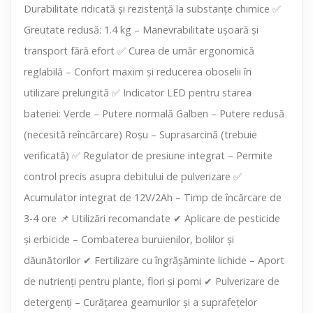
Durabilitate ridicată și rezistență la substanțe chimice ✅
Greutate redusă: 1.4 kg – Manevrabilitate ușoară și
transport fără efort ✅ Curea de umăr ergonomică
reglabilă – Confort maxim și reducerea oboselii în
utilizare prelungită ✅ Indicator LED pentru starea
bateriei: Verde – Putere normală Galben – Putere redusă
(necesită reîncărcare) Roșu – Suprasarcină (trebuie
verificată) ✅ Regulator de presiune integrat – Permite
control precis asupra debitului de pulverizare ✅
Acumulator integrat de 12V/2Ah – Timp de încărcare de
3-4 ore 📌 Utilizări recomandate ✔ Aplicare de pesticide
și erbicide – Combaterea buruienilor, bolilor și
dăunătorilor ✔ Fertilizare cu îngrășăminte lichide – Aport
de nutrienți pentru plante, flori și pomi ✔ Pulverizare de
detergenți – Curățarea geamurilor și a suprafețelor