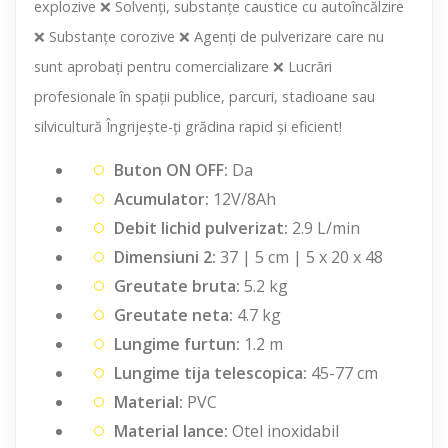
explozive ❌ Solvenți, substanțe caustice cu autoîncălzire
❌ Substanțe corozive ❌ Agenți de pulverizare care nu
sunt aprobați pentru comercializare ❌ Lucrări
profesionale în spații publice, parcuri, stadioane sau
silvicultură Îngrijește-ți grădina rapid și eficient!
Buton ON OFF:
Da
Acumulator:
12V/8Ah
Debit lichid pulverizat:
2.9 L/min
Dimensiuni 2:
37 | 5 cm | 5 x 20 x 48
Greutate bruta:
5.2 kg
Greutate neta:
4.7 kg
Lungime furtun:
1.2 m
Lungime tija telescopica:
45-77 cm
Material:
PVC
Material lance:
Otel inoxidabil