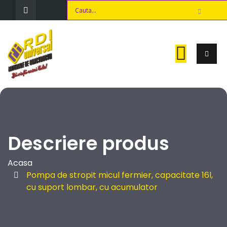
Descriere produs
Acasa
Pompa de stropit micul fermier, capacitate 16l,
cu suport lombar, cu acumulator