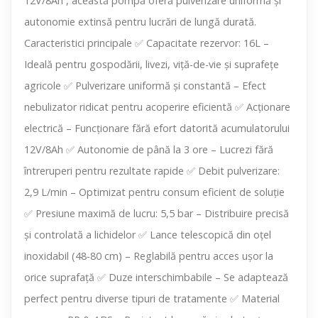
12V/8Ah , această pompă oferă pulverizare uniformă și
autonomie extinsă pentru lucrări de lungă durată.
Caracteristici principale ✅ Capacitate rezervor: 16L –
Ideală pentru gospodării, livezi, viță-de-vie și suprafețe
agricole ✅ Pulverizare uniformă și constantă – Efect
nebulizator ridicat pentru acoperire eficientă ✅ Acționare
electrică – Funcționare fără efort datorită acumulatorului
12V/8Ah ✅ Autonomie de până la 3 ore – Lucrezi fără
întreruperi pentru rezultate rapide ✅ Debit pulverizare:
2,9 L/min – Optimizat pentru consum eficient de soluție
✅ Presiune maximă de lucru: 5,5 bar – Distribuire precisă
și controlată a lichidelor ✅ Lance telescopică din oțel
inoxidabil (48-80 cm) – Reglabilă pentru acces ușor la
orice suprafață ✅ Duze interschimbabile – Se adaptează
perfect pentru diverse tipuri de tratamente ✅ Material