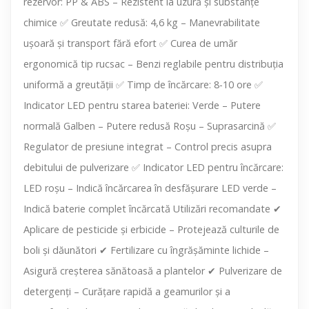
rezervor: PP & ABS – Rezistent la uzură și substanțe
chimice ✅ Greutate redusă: 4,6 kg – Manevrabilitate
ușoară și transport fără efort ✅ Curea de umăr
ergonomică tip rucsac – Benzi reglabile pentru distribuția
uniformă a greutății ✅ Timp de încărcare: 8-10 ore ✅
Indicator LED pentru starea bateriei: Verde – Putere
normală Galben – Putere redusă Roșu – Suprasarcină ✅
Regulator de presiune integrat – Control precis asupra
debitului de pulverizare ✅ Indicator LED pentru încărcare:
LED roșu – Indică încărcarea în desfășurare LED verde –
Indică baterie complet încărcată Utilizări recomandate ✔
Aplicare de pesticide și erbicide – Protejează culturile de
boli și dăunători ✔ Fertilizare cu îngrășăminte lichide –
Asigură creșterea sănătoasă a plantelor ✔ Pulverizare de
detergenți – Curățare rapidă a geamurilor și a