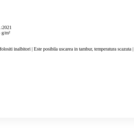
1:2021
 g/m²
olositi inalbitori | Este posibila uscarea in tambur, temperatura scazut