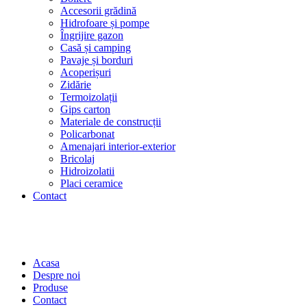
Accesorii grădină
Hidrofoare și pompe
Îngrijire gazon
Casă și camping
Pavaje și borduri
Acoperișuri
Zidărie
Termoizolații
Gips carton
Materiale de construcții
Policarbonat
Amenajari interior-exterior
Bricolaj
Hidroizolatii
Placi ceramice
Contact
Acasa
Despre noi
Produse
Contact