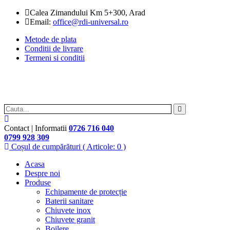
Calea Zimandului Km 5+300, Arad
Email:
office@rdi-universal.ro
Metode de plata
Conditii de livrare
Termeni si conditii
Contact | Informatii
0726 716 040
0799 928 309
Coșul de cumpărături
( Articole: 0 )
Acasa
Despre noi
Produse
Echipamente de protecție
Baterii sanitare
Chiuvete inox
Chiuvete granit
Boilere