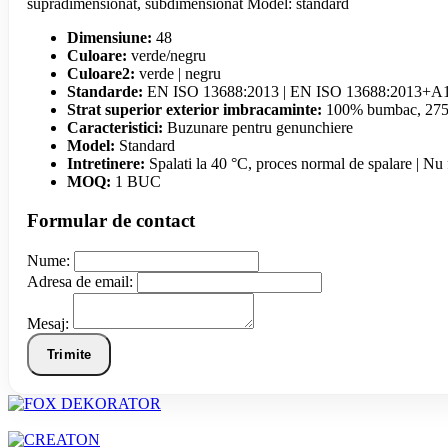
supradimensionat, subdimensionat Model: standard
Dimensiune:
48
Culoare:
verde/negru
Culoare2:
verde | negru
Standarde:
EN ISO 13688:2013 | EN ISO 13688:2013+A
Strat superior exterior imbracaminte:
100% bumbac, 275
Caracteristici:
Buzunare pentru genunchiere
Model:
Standard
Intretinere:
Spalati la 40 °C, proces normal de spalare | Nu f
MOQ:
1 BUC
Formular de contact
Nume:
Adresa de email:
Mesaj:
Trimite