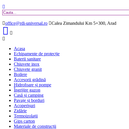
office@rdi-universal.ro
Calea Zimandului Km 5+300, Arad
Acasa
Echipamente de protecție
Baterii sanitare
Chiuvete inox
Chiuvete granit
Boilere
Accesorii grădină
Hidrofoare și pompe
Îngrijire gazon
Casă și camping
Pavaje și borduri
Acoperișuri
Zidărie
Termoizolații
Gips carton
Materiale de construcții