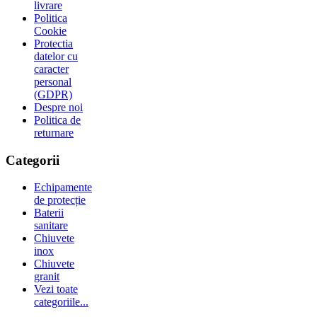
livrare
Politica
Cookie
Protectia
datelor cu
caracter
personal
(GDPR)
Despre noi
Politica de
returnare
Categorii
Echipamente
de protecție
Baterii
sanitare
Chiuvete
inox
Chiuvete
granit
Vezi toate
categoriile...