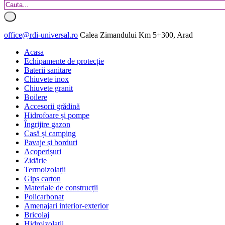
office@rdi-universal.ro
Calea Zimandului Km 5+300, Arad
Acasa
Echipamente de protecție
Baterii sanitare
Chiuvete inox
Chiuvete granit
Boilere
Accesorii grădină
Hidrofoare și pompe
Îngrijire gazon
Casă și camping
Pavaje și borduri
Acoperișuri
Zidărie
Termoizolații
Gips carton
Materiale de construcții
Policarbonat
Amenajari interior-exterior
Bricolaj
Hidroizolatii