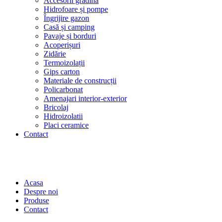
Accesorii grădină
Hidrofoare și pompe
Îngrijire gazon
Casă și camping
Pavaje și borduri
Acoperișuri
Zidărie
Termoizolații
Gips carton
Materiale de construcții
Policarbonat
Amenajari interior-exterior
Bricolaj
Hidroizolatii
Placi ceramice
Contact
Acasa
Despre noi
Produse
Contact