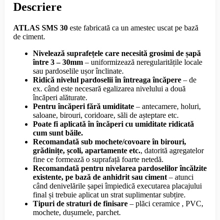
Descriere
ATLAS SMS 30
este fabricată ca un amestec uscat pe bază
de ciment.
Nivelează suprafețele care necesită grosimi de șapă
între 3 – 30mm
– uniformizează neregularitățile locale
sau pardoselile ușor înclinate.
Ridică nivelul pardoselii în întreaga încăpere
– de
ex. când este necesară egalizarea nivelului a două
încăperi alăturate.
Pentru încăperi fără umiditate
– antecamere, holuri,
saloane, birouri, coridoare, săli de așteptare etc.
Poate fi aplicată în încăperi cu umiditate ridicată
cum sunt băile.
Recomandată sub mochete/covoare în birouri,
grădinițe, școli, apartamente etc.
, datorită agregatelor
fine ce formează o suprafață foarte netedă.
Recomandată pentru nivelarea pardoselilor încălzite
existente, pe bază de anhidrit sau ciment
– atunci
când denivelările șapei împiedică executarea placajului
final și trebuie aplicat un strat suplimentar subțire.
Tipuri de straturi de finisare
– plăci ceramice , PVC,
mochete, dușumele, parchet.