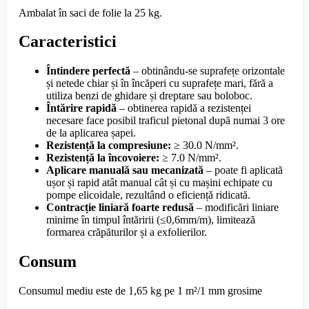
Ambalat în saci de folie la 25 kg.
Caracteristici
Întindere perfectă
– obtinându-se suprafețe orizontale
și netede chiar și în încăperi cu suprafețe mari, fără a
utiliza benzi de ghidare și dreptare sau boloboc.
Întărire rapidă
– obtinerea rapidă a rezistenței
necesare face posibil traficul pietonal după numai 3 ore
de la aplicarea șapei.
Rezistență la compresiune:
≥ 30.0 N/mm².
Rezistență la încovoiere:
≥ 7.0 N/mm².
Aplicare manuală sau mecanizată
– poate fi aplicată
ușor și rapid atât manual cât și cu mașini echipate cu
pompe elicoidale, rezultând o eficiență ridicată.
Contracție liniară foarte redusă
– modificări liniare
minime în timpul întăririi (≤0,6mm/m), limitează
formarea crăpăturilor și a exfolierilor.
Consum
Consumul mediu este de 1,65 kg pe 1 m²/1 mm grosime