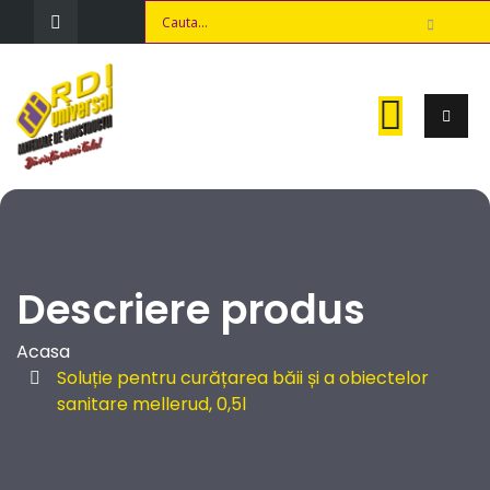
Descriere produs
Acasa
Soluție pentru curățarea băii și a obiectelor
sanitare mellerud, 0,5l