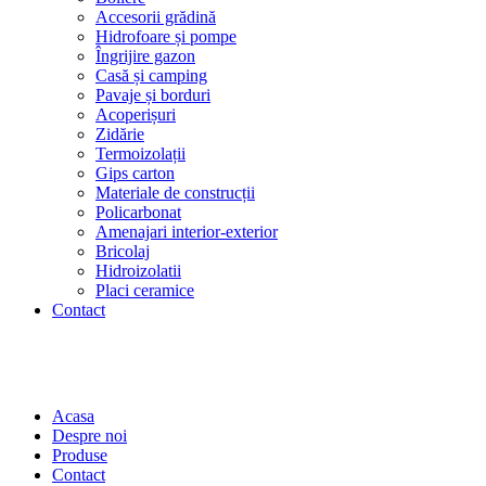
Accesorii grădină
Hidrofoare și pompe
Îngrijire gazon
Casă și camping
Pavaje și borduri
Acoperișuri
Zidărie
Termoizolații
Gips carton
Materiale de construcții
Policarbonat
Amenajari interior-exterior
Bricolaj
Hidroizolatii
Placi ceramice
Contact
Acasa
Despre noi
Produse
Contact