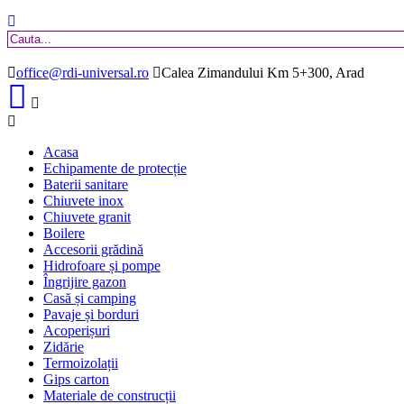
office@rdi-universal.ro
Calea Zimandului Km 5+300, Arad
Acasa
Echipamente de protecție
Baterii sanitare
Chiuvete inox
Chiuvete granit
Boilere
Accesorii grădină
Hidrofoare și pompe
Îngrijire gazon
Casă și camping
Pavaje și borduri
Acoperișuri
Zidărie
Termoizolații
Gips carton
Materiale de construcții