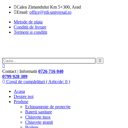
Calea Zimandului Km 5+300, Arad
Email:
office@rdi-universal.ro
Metode de plata
Conditii de livrare
Termeni si conditii
Contact | Informatii
0726 716 040
0799 928 309
Coșul de cumpărături
( Articole: 0 )
Acasa
Despre noi
Produse
Echipamente de protecție
Baterii sanitare
Chiuvete inox
Chiuvete granit
Boilere