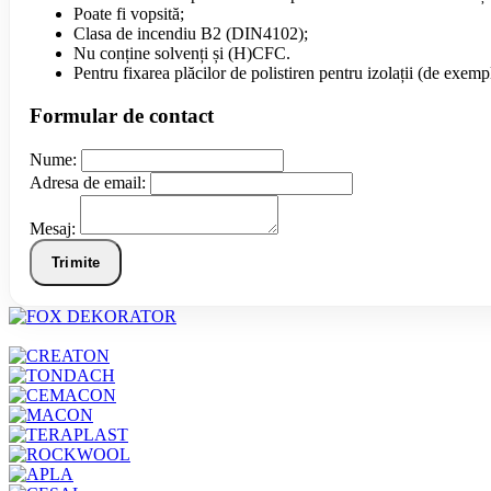
Poate fi vopsită;
Clasa de incendiu B2 (DIN4102);
Nu conține solvenți și (H)CFC.
Pentru fixarea plăcilor de polistiren pentru izolații (de exemp
Formular de contact
Nume:
Adresa de email:
Mesaj:
Trimite