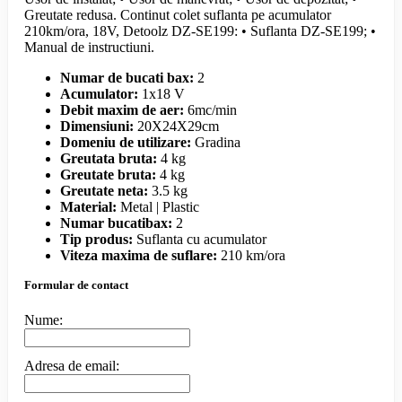
Greutate redusa. Continut colet suflanta pe acumulator
210km/ora, 18V, Detoolz DZ-SE199: • Suflanta DZ-SE199; •
Manual de instructiuni.
Numar de bucati bax:
2
Acumulator:
1x18 V
Debit maxim de aer:
6mc/min
Dimensiuni:
20X24X29cm
Domeniu de utilizare:
Gradina
Greutata bruta:
4 kg
Greutate bruta:
4 kg
Greutate neta:
3.5 kg
Material:
Metal | Plastic
Numar bucatibax:
2
Tip produs:
Suflanta cu acumulator
Viteza maxima de suflare:
210 km/ora
Formular de contact
Nume:
Adresa de email: