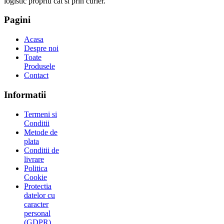
logistic propriu cat si prin curier.
Pagini
Acasa
Despre noi
Toate
Produsele
Contact
Informatii
Termeni si
Conditii
Metode de
plata
Conditii de
livrare
Politica
Cookie
Protectia
datelor cu
caracter
personal
(GDPR)