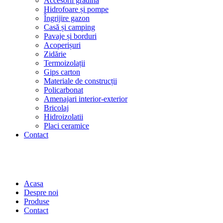
Accesorii grădină
Hidrofoare și pompe
Îngrijire gazon
Casă și camping
Pavaje și borduri
Acoperișuri
Zidărie
Termoizolații
Gips carton
Materiale de construcții
Policarbonat
Amenajari interior-exterior
Bricolaj
Hidroizolatii
Placi ceramice
Contact
Acasa
Despre noi
Produse
Contact