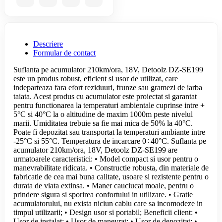
Descriere
Formular de contact
Suflanta pe acumulator 210km/ora, 18V, Detoolz DZ-SE199
este un produs robust, eficient si usor de utilizat, care
indeparteaza fara efort reziduuri, frunze sau gramezi de iarba
taiata. Acest produs cu acumulator este proiectat si garantat
pentru functionarea la temperaturi ambientale cuprinse intre +
5°C si 40°C la o altitudine de maxim 1000m peste nivelul
marii. Umiditatea trebuie sa fie mai mica de 50% la 40°C.
Poate fi depozitat sau transportat la temperaturi ambiante intre
-25°C si 55°C. Temperatura de incarcare 0÷40°C. Suflanta pe
acumulator 210km/ora, 18V, Detoolz DZ-SE199 are
urmatoarele caracteristici: • Model compact si usor pentru o
manevrabilitate ridicata. • Constructie robusta, din materiale de
fabricatie de cea mai buna calitate, usoare si rezistente pentru o
durata de viata extinsa. • Maner cauciucat moale, pentru o
prindere sigura si sporirea confortului in utilizare. • Gratie
acumulatorului, nu exista niciun cablu care sa incomodeze in
timpul utilizarii; • Design usor si portabil; Beneficii client: •
Usor de instalat; • Usor de manevrat; • Usor de depozitat; •