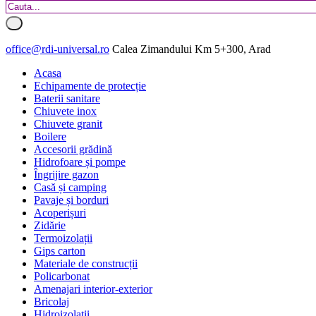
office@rdi-universal.ro
Calea Zimandului Km 5+300, Arad
Acasa
Echipamente de protecție
Baterii sanitare
Chiuvete inox
Chiuvete granit
Boilere
Accesorii grădină
Hidrofoare și pompe
Îngrijire gazon
Casă și camping
Pavaje și borduri
Acoperișuri
Zidărie
Termoizolații
Gips carton
Materiale de construcții
Policarbonat
Amenajari interior-exterior
Bricolaj
Hidroizolatii