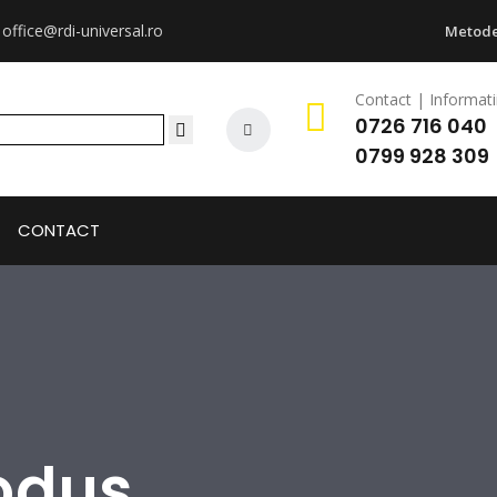
:
office@rdi-universal.ro
Metode
Contact | Informati
0726 716 040
0799 928 309
CONTACT
odus