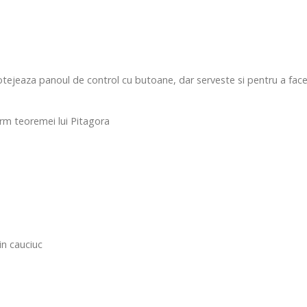
tejeaza panoul de control cu butoane, dar serveste si pentru a face p
orm teoremei lui Pitagora
in cauciuc