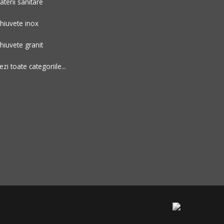
aterii sanitare
hiuvete inox
hiuvete granit
ezi toate categoriile...