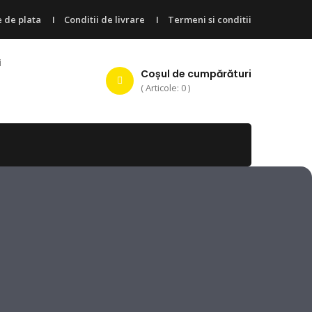
 de plata
Conditii de livrare
Termeni si conditii
i
Coșul de cumpărături
( Articole: 0 )