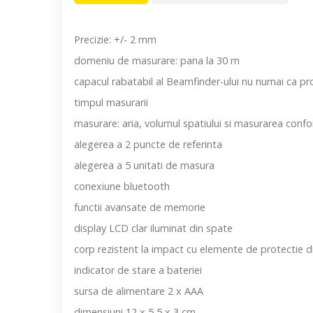
Precizie: +/- 2 mm
domeniu de masurare: pana la 30 m
capacul rabatabil al Beamfinder-ului nu numai ca pro
timpul masurarii
masurare: aria, volumul spatiului si masurarea conf
alegerea a 2 puncte de referinta
alegerea a 5 unitati de masura
conexiune bluetooth
functii avansate de memorie
display LCD clar iluminat din spate
corp rezistent la impact cu elemente de protectie d
indicator de stare a bateriei
sursa de alimentare 2 x AAA
dimensiuni 12 x 5,5 x 3 cm