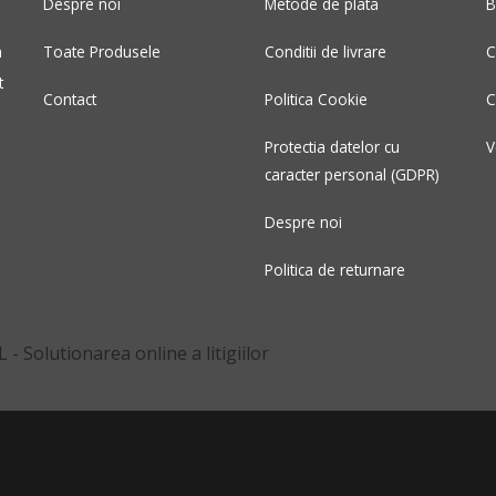
Despre noi
Metode de plata
B
m
Toate Produsele
Conditii de livrare
C
t
Contact
Politica Cookie
C
Protectia datelor cu
V
caracter personal (GDPR)
Despre noi
Politica de returnare