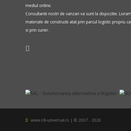
mediul online.
Consultantii nostri de vanzari va sunt la dispozitie. Livra
materiale de constructii atat prin parcul logistic propriu ca
si prin curier.
www.rdi-universal.ro | © 2007 -
2026