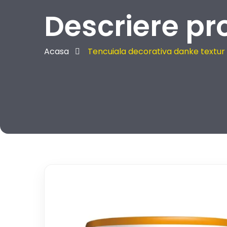
Descriere pr
Acasa
Tencuiala decorativa danke textur