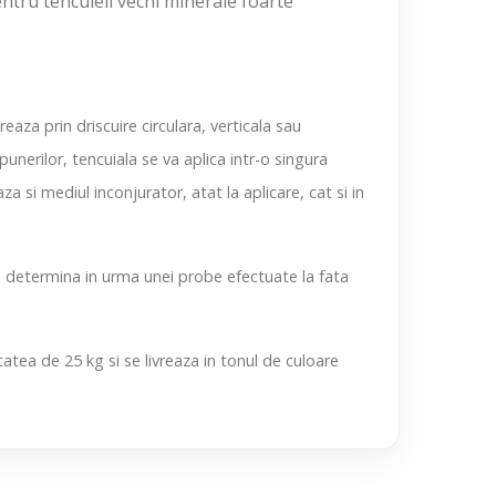
entru tencuieli vechi minerale foarte
reaza prin driscuire circulara, verticala sau
punerilor, tencuiala se va aplica intr-o singura
i mediul inconjurator, atat la aplicare, cat si in
a determina in urma unei probe efectuate la fata
atea de 25 kg si se livreaza in tonul de culoare