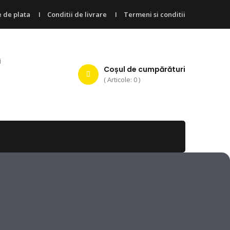
 de plata
Conditii de livrare
Termeni si conditii
i
Coșul de cumpărături
( Articole: 0 )