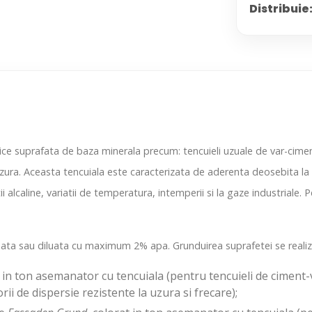
Distribuie
ce suprafata de baza minerala precum: tencuieli uzuale de var-ciment
si uzura. Aceasta tencuiala este caracterizata de aderenta deosebita 
i alcaline, variatii de temperatura, intemperii si la gaze industriale. 
uata sau diluata cu maximum 2% apa. Grunduirea suprafetei se realiz
t in ton asemanator cu tencuiala (pentru tencuieli de ciment
rii de dispersie rezistente la uzura si frecare);