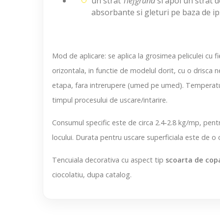
un strat
Tiefgrund
si apoi un strat 
absorbante si gleturi pe baza de ips
Mod de aplicare:
se aplica la grosimea peliculei cu fie
orizontala, in functie de modelul dorit, cu o drisca n
etapa, fara intrerupere (umed pe umed). Temperatura
timpul procesului de uscare/intarire.
Consumul specific
este de circa 2.4-2.8 kg/mp, pent
locului. Durata pentru uscare superficiala este de o o
Tencuiala decorativa cu aspect tip
scoarta de cop
ciocolatiu, dupa catalog.