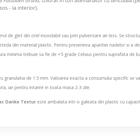
de
Fassaden Grund
, colorat in ton asemanator cu tencuiala (p
os - la interior).
rul de glet din otel inoxidabil sau prin pulverizare air-less. Se structu
eteda din material plastic. Pentru prevenirea aparitiei nadelor si a de
 minima trebuie sa fie de +5 grade Celsius pentru suprafata de baza s
ru granulatia de 1.5 mm. Valoarea exacta a consumului specific se v
ra, iar pentru intarire in toata masa 2-3 zile.
ac Danke Textur
este ambalata intr-o galeata din plastic cu capacit