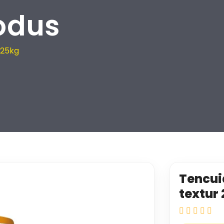
odus
 25kg
Tencui
textur