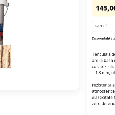
145,0
CANT.
Disponibilitat
Tencuiala de
are la baza 
cu latex sil
– 1,8 mm, ut
rezistenta ex
atmosferice
elasticitate