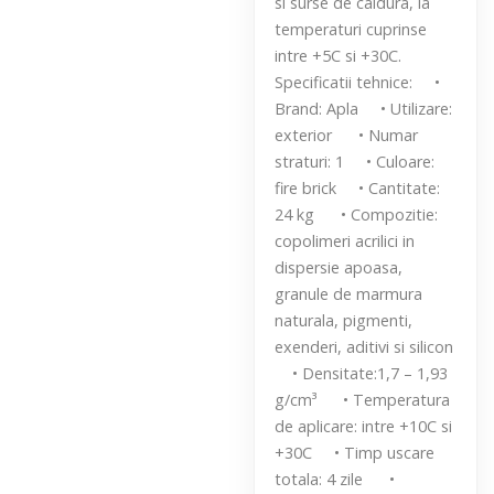
si surse de caldura, la
temperaturi cuprinse
intre +5C si +30C.
Specificatii tehnice: •
Brand: Apla • Utilizare:
exterior • Numar
straturi: 1 • Culoare:
fire brick • Cantitate:
24 kg • Compozitie:
copolimeri acrilici in
dispersie apoasa,
granule de marmura
naturala, pigmenti,
exenderi, aditivi si silicon
• Densitate:1,7 – 1,93
g/cm³ • Temperatura
de aplicare: intre +10C si
+30C • Timp uscare
totala: 4 zile •