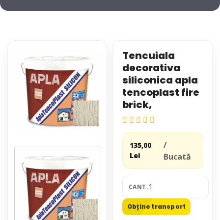
Tencuiala
decorativa
siliconica apla
tencoplast fire
brick,
/
135,00
Lei
Bucată
CANT.
Obține transport