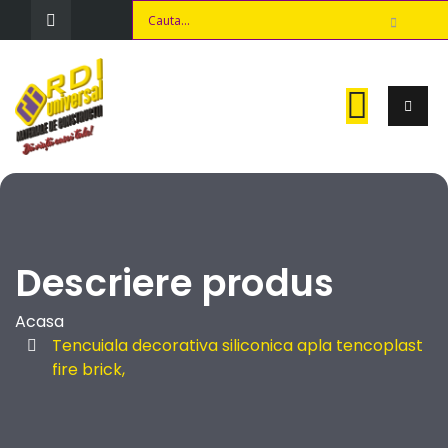
Descriere produs
Acasa
Tencuiala decorativa siliconica apla tencoplast
fire brick,