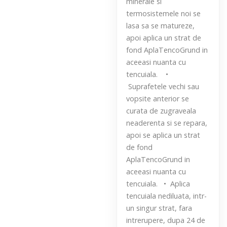
minerale si
termosistemele noi se
lasa sa se matureze,
apoi aplica un strat de
fond AplaTencoGrund in
aceeasi nuanta cu
tencuiala. •
Suprafetele vechi sau
vopsite anterior se
curata de zugraveala
neaderenta si se repara,
apoi se aplica un strat
de fond
AplaTencoGrund in
aceeasi nuanta cu
tencuiala. • Aplica
tencuiala nediluata, intr-
un singur strat, fara
intrerupere, dupa 24 de