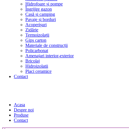
Hidrofoare și pompe
Îngrijire gazon
Casă și camping
Pavaje și borduri
Acoperișuri
Zidărie
Termoizolații
Gips carton
Materiale de construcții
Policarbonat
Amenajari interior-exterior
Bricolaj
Hidroizolatii
Placi ceramice
Contact
Acasa
Despre noi
Produse
Contact