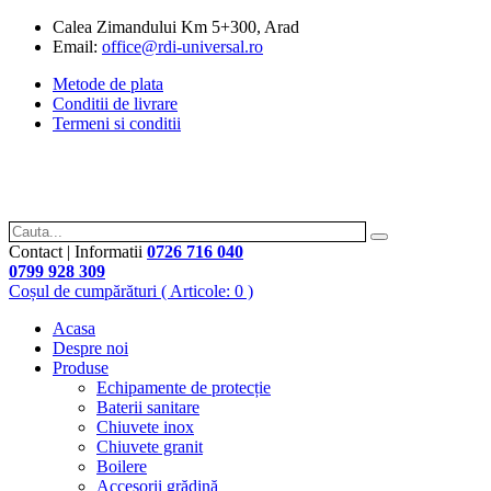
Calea Zimandului Km 5+300, Arad
Email:
office@rdi-universal.ro
Metode de plata
Conditii de livrare
Termeni si conditii
Contact | Informatii
0726 716 040
0799 928 309
Coșul de cumpărături
( Articole: 0 )
Acasa
Despre noi
Produse
Echipamente de protecție
Baterii sanitare
Chiuvete inox
Chiuvete granit
Boilere
Accesorii grădină