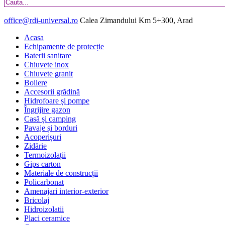
office@rdi-universal.ro
Calea Zimandului Km 5+300, Arad
Acasa
Echipamente de protecție
Baterii sanitare
Chiuvete inox
Chiuvete granit
Boilere
Accesorii grădină
Hidrofoare și pompe
Îngrijire gazon
Casă și camping
Pavaje și borduri
Acoperișuri
Zidărie
Termoizolații
Gips carton
Materiale de construcții
Policarbonat
Amenajari interior-exterior
Bricolaj
Hidroizolatii
Placi ceramice