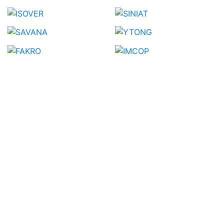
Pagini
Informat
Acasa
Termeni si
Suntem un depozit de
Despre noi
Conditii
materiale de constructii,
Toate
Metode de
acum si in mediul online.
Produsele
plata
Consultantii nostri de
Contact
Conditii de
vanzari va sunt la
livrare
dispozitie. Livram
Politica
materiale de constructii
Cookie
atat prin parcul logistic
Protectia
propriu cat si prin curier.
datelor cu
caracter
personal