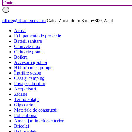
office@rdi-universal.ro
Calea Zimandului Km 5+300, Arad
Acasa
Echipamente de protecție
Baterii sanitare
Chiuvete inox
Chiuvete granit
Boilere
Accesorii grădină
Hidrofoare și pompe
Îngrijire gazon
Casă și camping
Pavaje și borduri
Acoperișuri
Zidărie
Termoizolații
Gips carton
Materiale de construcții
Policarbonat
Amenajari interior-exterior
Bricolaj
Hidroizolatii