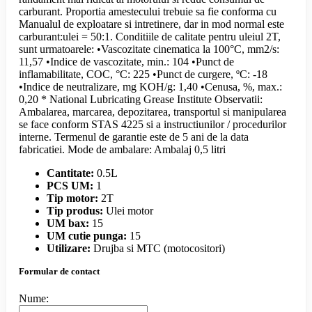
carburant. Proportia amestecului trebuie sa fie conforma cu
Manualul de exploatare si intretinere, dar in mod normal este
carburant:ulei = 50:1. Conditiile de calitate pentru uleiul 2T,
sunt urmatoarele: •Vascozitate cinematica la 100°C, mm2/s:
11,57 •Indice de vascozitate, min.: 104 •Punct de
inflamabilitate, COC, °C: 225 •Punct de curgere, ºC: -18
•Indice de neutralizare, mg KOH/g: 1,40 •Cenusa, %, max.:
0,20 * National Lubricating Grease Institute Observatii:
Ambalarea, marcarea, depozitarea, transportul si manipularea
se face conform STAS 4225 si a instructiunilor / procedurilor
interne. Termenul de garantie este de 5 ani de la data
fabricatiei. Mode de ambalare: Ambalaj 0,5 litri
Cantitate:
0.5L
PCS UM:
1
Tip motor:
2T
Tip produs:
Ulei motor
UM bax:
15
UM cutie punga:
15
Utilizare:
Drujba si MTC (motocositori)
Formular de contact
Nume: