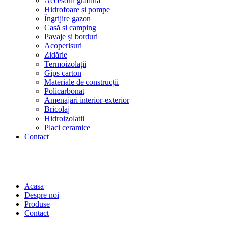
Accesorii grădină
Hidrofoare și pompe
Îngrijire gazon
Casă și camping
Pavaje și borduri
Acoperișuri
Zidărie
Termoizolații
Gips carton
Materiale de construcții
Policarbonat
Amenajari interior-exterior
Bricolaj
Hidroizolatii
Placi ceramice
Contact
Acasa
Despre noi
Produse
Contact