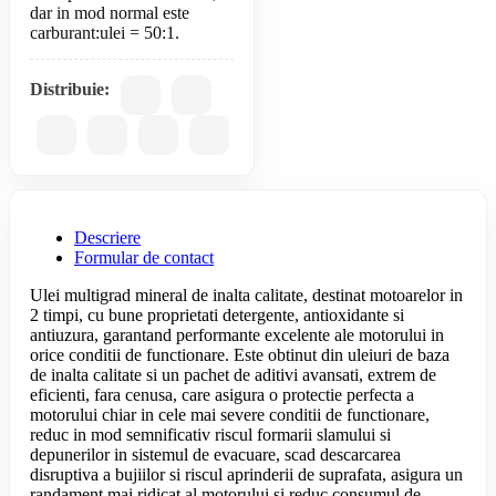
dar in mod normal este
Distribuie:
Descriere
Formular de contact
Ulei multigrad mineral de inalta calitate, destinat motoarelor in
2 timpi, cu bune proprietati detergente, antioxidante si
antiuzura, garantand performante excelente ale motorului in
orice conditii de functionare. Este obtinut din uleiuri de baza
de inalta calitate si un pachet de aditivi avansati, extrem de
eficienti, fara cenusa, care asigura o protectie perfecta a
motorului chiar in cele mai severe conditii de functionare,
reduc in mod semnificativ riscul formarii slamului si
depunerilor in sistemul de evacuare, scad descarcarea
disruptiva a bujiilor si riscul aprinderii de suprafata, asigura un
randament mai ridicat al motorului si reduc consumul de