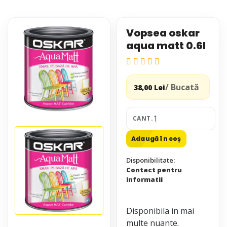
Vopsea oskar
aqua matt 0.6l
/ Bucată
38,00 Lei
CANT.
Adaugă în coș
Disponibilitate:
Contact pentru
informatii
Disponibila in mai
multe nuante.