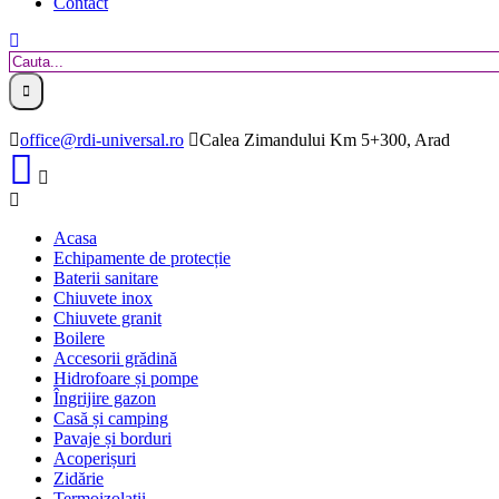
Contact
office@rdi-universal.ro
Calea Zimandului Km 5+300, Arad
Acasa
Echipamente de protecție
Baterii sanitare
Chiuvete inox
Chiuvete granit
Boilere
Accesorii grădină
Hidrofoare și pompe
Îngrijire gazon
Casă și camping
Pavaje și borduri
Acoperișuri
Zidărie
Termoizolații