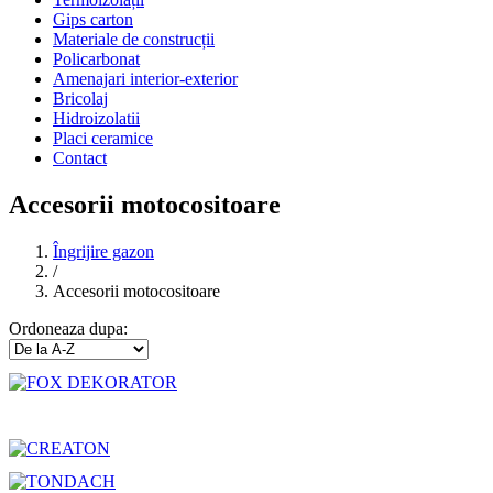
Gips carton
Materiale de construcții
Policarbonat
Amenajari interior-exterior
Bricolaj
Hidroizolatii
Placi ceramice
Contact
Accesorii motocositoare
Îngrijire gazon
/
Accesorii motocositoare
Ordoneaza dupa: