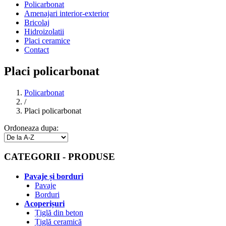
Policarbonat
Amenajari interior-exterior
Bricolaj
Hidroizolatii
Placi ceramice
Contact
Placi policarbonat
Policarbonat
/
Placi policarbonat
Ordoneaza dupa:
CATEGORII - PRODUSE
Pavaje și borduri
Pavaje
Borduri
Acoperișuri
Țiglă din beton
Țiglă ceramică