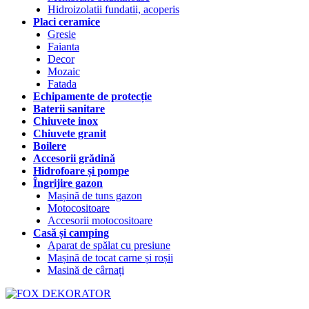
Hidroizolatii fundatii, acoperis
Placi ceramice
Gresie
Faianta
Decor
Mozaic
Fatada
Echipamente de protecție
Baterii sanitare
Chiuvete inox
Chiuvete granit
Boilere
Accesorii grădină
Hidrofoare și pompe
Îngrijire gazon
Mașină de tuns gazon
Motocositoare
Accesorii motocositoare
Casă și camping
Aparat de spălat cu presiune
Mașină de tocat carne și roșii
Masină de cârnați