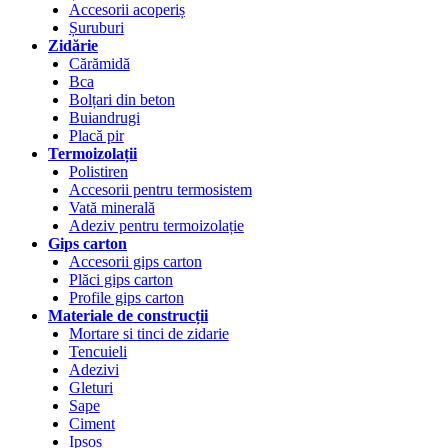
Accesorii acoperiș
Șuruburi
Zidărie
Cărămidă
Bca
Bolțari din beton
Buiandrugi
Placă pir
Termoizolații
Polistiren
Accesorii pentru termosistem
Vată minerală
Adeziv pentru termoizolație
Gips carton
Accesorii gips carton
Plăci gips carton
Profile gips carton
Materiale de construcții
Mortare si tinci de zidarie
Tencuieli
Adezivi
Gleturi
Sape
Ciment
Ipsos