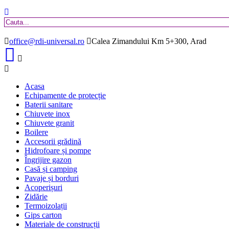
office@rdi-universal.ro
Calea Zimandului Km 5+300, Arad
Acasa
Echipamente de protecție
Baterii sanitare
Chiuvete inox
Chiuvete granit
Boilere
Accesorii grădină
Hidrofoare și pompe
Îngrijire gazon
Casă și camping
Pavaje și borduri
Acoperișuri
Zidărie
Termoizolații
Gips carton
Materiale de construcții