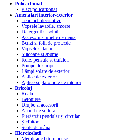
Policarbonat
Placi policarbonat
Amenajari interior-exterior
Tencuieli decorative
Vopsele lavabile, amorse
Detergenti si solutii
Accesorii si unelte de mana
Benzi si folii de protectie
Vopsele si lacuri
Silicoane si spume
Role, pensule si trafaleti
Pompe de stropit
Lămpi solare de exterior
Aplice de exterior
Aplice si plafoniere de interior
Bricolaj
Roabe
Betoniere
Drujbe si accesorii
Aparat de sudura
Fierăstrău pendular și circular
Șlefuitor
Scule de mână
Hidroizolatii
Membrane bituminoase