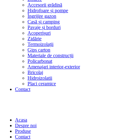
Accesorii grădină
Hidrofoare și pompe
Îngrijire gazon
Casă și camping
Pavaje și borduri
Acoperișuri
Zidărie
Termoizolații
Gips carton
Materiale de construcții
Policarbonat
Amenajari interior-exterior
Bricolaj
Hidroizolatii
Placi ceramice
Contact
Acasa
Despre noi
Produse
Contact