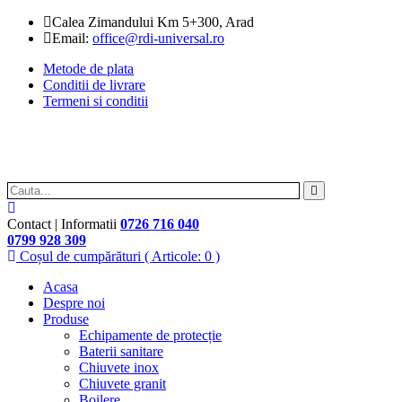
Calea Zimandului Km 5+300, Arad
Email:
office@rdi-universal.ro
Metode de plata
Conditii de livrare
Termeni si conditii
Contact | Informatii
0726 716 040
0799 928 309
Coșul de cumpărături
( Articole: 0 )
Acasa
Despre noi
Produse
Echipamente de protecție
Baterii sanitare
Chiuvete inox
Chiuvete granit
Boilere