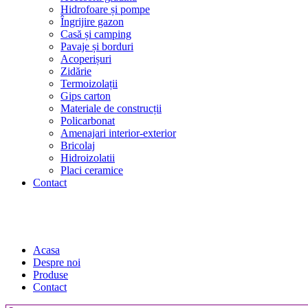
Hidrofoare și pompe
Îngrijire gazon
Casă și camping
Pavaje și borduri
Acoperișuri
Zidărie
Termoizolații
Gips carton
Materiale de construcții
Policarbonat
Amenajari interior-exterior
Bricolaj
Hidroizolatii
Placi ceramice
Contact
Acasa
Despre noi
Produse
Contact