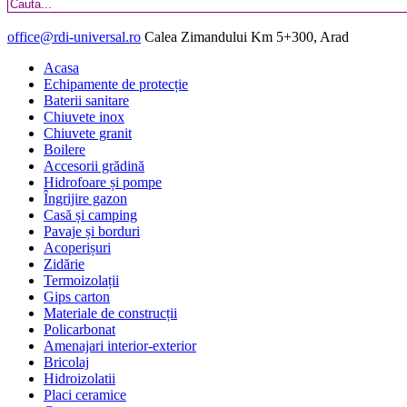
office@rdi-universal.ro
Calea Zimandului Km 5+300, Arad
Acasa
Echipamente de protecție
Baterii sanitare
Chiuvete inox
Chiuvete granit
Boilere
Accesorii grădină
Hidrofoare și pompe
Îngrijire gazon
Casă și camping
Pavaje și borduri
Acoperișuri
Zidărie
Termoizolații
Gips carton
Materiale de construcții
Policarbonat
Amenajari interior-exterior
Bricolaj
Hidroizolatii
Placi ceramice