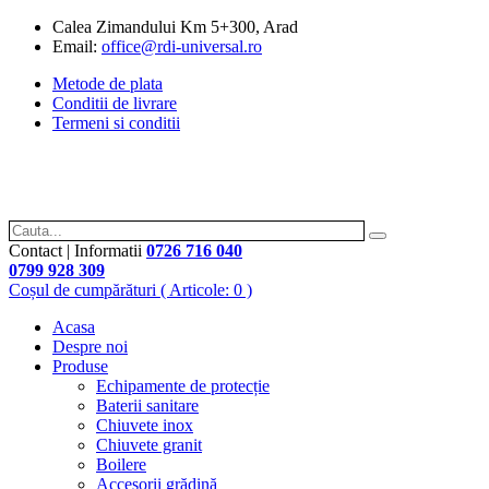
Calea Zimandului Km 5+300, Arad
Email:
office@rdi-universal.ro
Metode de plata
Conditii de livrare
Termeni si conditii
Contact | Informatii
0726 716 040
0799 928 309
Coșul de cumpărături
( Articole: 0 )
Acasa
Despre noi
Produse
Echipamente de protecție
Baterii sanitare
Chiuvete inox
Chiuvete granit
Boilere
Accesorii grădină