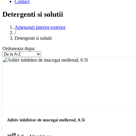
Contact
Detergenti si solutii
Amenajari interior-exterior
/
Detergenti si solutii
Ordoneaza dupa:
Aditiv inhibitor de mucegai mellerud, 0.5l
00
30
Lei