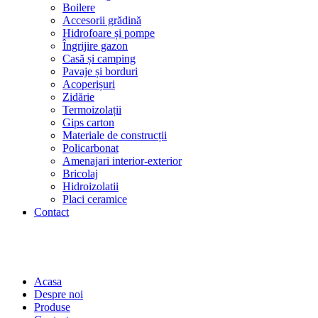
Boilere
Accesorii grădină
Hidrofoare și pompe
Îngrijire gazon
Casă și camping
Pavaje și borduri
Acoperișuri
Zidărie
Termoizolații
Gips carton
Materiale de construcții
Policarbonat
Amenajari interior-exterior
Bricolaj
Hidroizolatii
Placi ceramice
Contact
Acasa
Despre noi
Produse