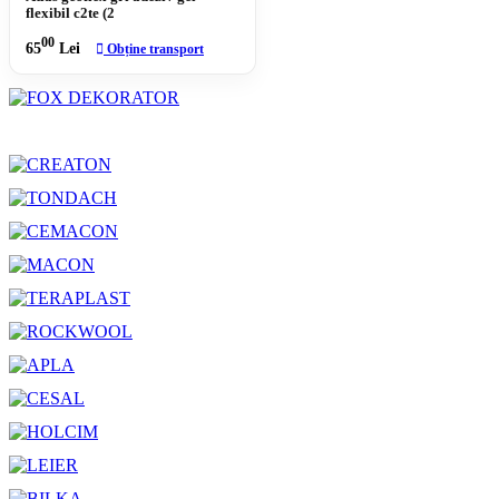
flexibil c2te (2
00
65
Lei
Obține transport