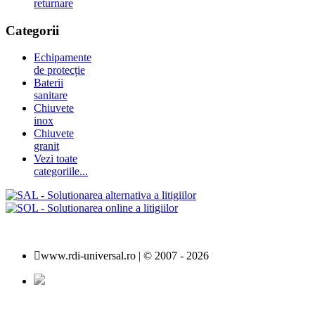
returnare
Categorii
Echipamente
de protecție
Baterii
sanitare
Chiuvete
inox
Chiuvete
granit
Vezi toate
categoriile...
www.rdi-universal.ro | © 2007 -
2026