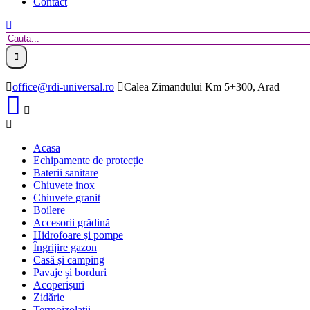
Contact
office@rdi-universal.ro
Calea Zimandului Km 5+300, Arad
Acasa
Echipamente de protecție
Baterii sanitare
Chiuvete inox
Chiuvete granit
Boilere
Accesorii grădină
Hidrofoare și pompe
Îngrijire gazon
Casă și camping
Pavaje și borduri
Acoperișuri
Zidărie
Termoizolații