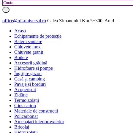
office@rdi-universal.ro
Calea Zimandului Km 5+300, Arad
Acasa
Echipamente de protecție
Baterii sanitare
Chiuvete inox
Chiuvete granit
Boilere
Accesorii grădină
Hidrofoare și pompe
Îngrijire gazon
Casă și camping
Pavaje și borduri
Acoperișuri
Zidărie
Termoizolații
Gips carton
Materiale de construcții
Policarbonat
Amenajari interior-exterior
Bricolaj
Hidroizolatii