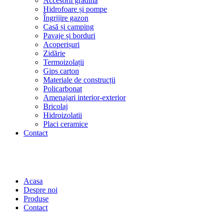
Accesorii grădină
Hidrofoare și pompe
Îngrijire gazon
Casă și camping
Pavaje și borduri
Acoperișuri
Zidărie
Termoizolații
Gips carton
Materiale de construcții
Policarbonat
Amenajari interior-exterior
Bricolaj
Hidroizolatii
Placi ceramice
Contact
Acasa
Despre noi
Produse
Contact