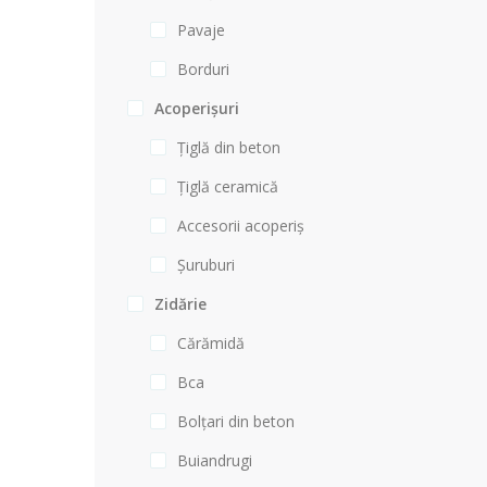
Pavaje
Borduri
Acoperișuri
Țiglă din beton
Țiglă ceramică
Accesorii acoperiș
Șuruburi
Zidărie
Cărămidă
Bca
Bolțari din beton
Buiandrugi