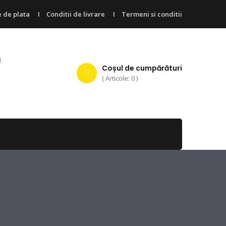
 de plata
Conditii de livrare
Termeni si conditii
i
Coșul de cumpărături
( Articole: 0 )