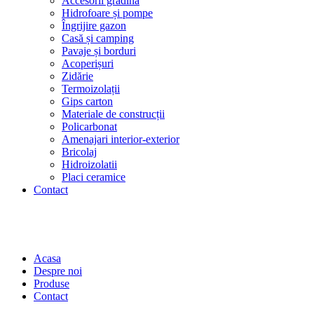
Accesorii grădină
Hidrofoare și pompe
Îngrijire gazon
Casă și camping
Pavaje și borduri
Acoperișuri
Zidărie
Termoizolații
Gips carton
Materiale de construcții
Policarbonat
Amenajari interior-exterior
Bricolaj
Hidroizolatii
Placi ceramice
Contact
Acasa
Despre noi
Produse
Contact