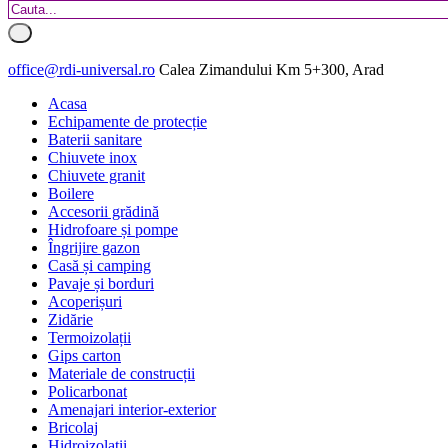
office@rdi-universal.ro
Calea Zimandului Km 5+300, Arad
Acasa
Echipamente de protecție
Baterii sanitare
Chiuvete inox
Chiuvete granit
Boilere
Accesorii grădină
Hidrofoare și pompe
Îngrijire gazon
Casă și camping
Pavaje și borduri
Acoperișuri
Zidărie
Termoizolații
Gips carton
Materiale de construcții
Policarbonat
Amenajari interior-exterior
Bricolaj
Hidroizolatii